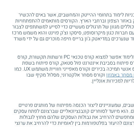
תכניות לימוד בתחומי ההייטק והמחשבים, אשר באים להכשיר
אזור הצפון וברחבי הארץ. הקורסים מותאמים להתפתחויות
ללים מגוון של תרגולים מעשיים כדי לסייע למשתתפים לצבור
עם חברות כגון מיקרוסופט, סיסקו וצ'ק פוינט והוא משמש מרכז
 שנערכים במדיאטק ג'ון ברייס חיפה מוכרים גם על ידי משרד
בין הקורסים המגוונים שמתקיימים במוסד הלימוד אפשר למצוא קורס טכנאי PC ורשתות תקשורת, קורס
ובניית אתרים PHP Webmaster, קורס פיתוח בסביבת אינטרנט פול סטאק, קורס פיתוח בשפת
ג'אווה, קורס גרפיקה ממוחשבת לדפוס, קורס אנשי תמיכה בכירים וקורס מאפייני חוויית משתמש UX. כמו
 מסחר באמזון
וקורס מסחר אלקטרוני, מסלול מקיף שבו
ות למכירות אונליין.
בים, שמעוניינים ליצור הכנסה מפיתוח של מותגים פרטיים
לם. הוא מיועד לסוחרים קונבנציונאליים שברצונם לפתח עסקים
ם שמחפשים להרחיב את גבולות העסקים שלהם מחוץ לגבולות
צונם להיעזר בפלטפורמות בין לאומיות כדי להרחיב את ערוצי