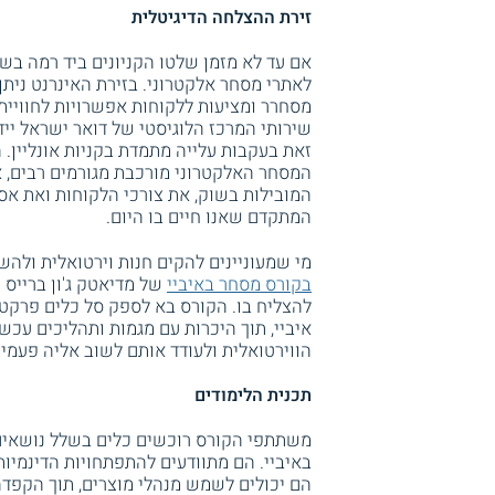
זירת ההצלחה הדיגיטלית
אם עד לא מזמן שלטו הקניונים ביד רמה בשג
לאתרי מסחר אלקטרוני. בזירת האינרנט נית
מסחרר ומציעות ללקוחות אפשרויות לחוויי
זאת בעקבות עלייה מתמדת בקניות אונליין. ה
המסחר האלקטרוני מורכבת מגורמים רבים, 
המובילות בשוק, את צורכי הלקוחות ואת אס
המתקדם שאנו חיים בו היום.
מי שמעוניינים להקים חנות וירטואלית ולהש
בקורס מסחר באיביי
של מדיאטק ג'ון ברייס 
להצליח בו. הקורס בא לספק סל כלים פרקט
איביי, תוך היכרות עם מגמות ותהליכים עכשו
הווירטואלית ולעודד אותם לשוב אליה פעמים
תכנית הלימודים
משתתפי הקורס רוכשים כלים בשלל נושאים 
באיביי. הם מתוודעים להתפתחויות הדינמיו
הם יכולים לשמש מנהלי מוצרים, תוך הקפדה