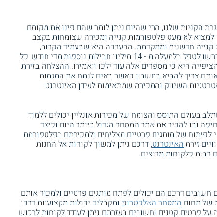
רת הקניות שלנו, הרי שהיום ניתן לומר שהם פינו את מקומם
ן למצוא לא מעט פלטפורמות קנייה ומכירה שצומחות בקצב
ת קנייה חדשנית ומתקדמת. ההערכה היא שבעתיד הקרוב,
שירותי המרכז הלוגיסטי של דואר ישראל יידרשו לטפל בלמעלה מ - 14 מיליון חבילות נוספות מדי חודש, כל
ציפייה היא כי מספרים אלה עוד ילכו ויאמירו. ההצלחה בזירת
אותם צריך להביא בחשבון כאשר באים לנתח את המגמות
טרטגיות השיווק והמכירה שמתאימות לעידן האינטרנט
תלב בעולם התוסס והצומח של מכירות אונליין יכולים ללמוד
חיפה ובו להכיר את אתר המסחר הגדול ביותר היום וכיצד
י לפיתוח של מותגים פרטיים מצליחים ולמכירתם בפלטפורמת
ויים זירת
האינטרנט
, דרכם ניתן למשוך לקוחות אל החנות
 רבות כלקוחות מרוצים.
חשובים דרכם הם יכולים לפתח מותגים פרטיים ולמכור אותם
ת של תחום
המסחר האלקטרוני
ומקבלים יכולות מקצועיות דרכן
 על פרטים קטנים וחשובים בעזרתם ניתן לעודד לקוחות לרכוש