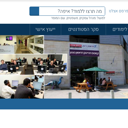
רסם אצלנו
למשל: מנהל עסקים, משפטים, שם המוסד
לימודים
סקר הסטודנטים
ייעוץ אישי