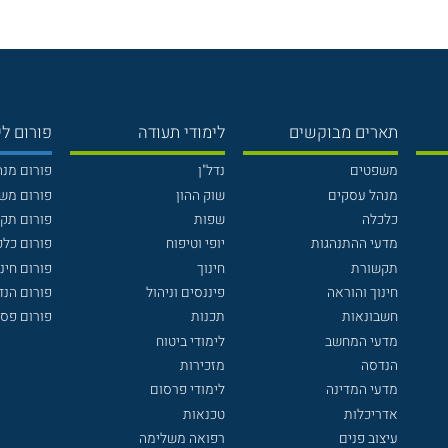
תארים מבוקשים
לימודי תעודה
פורום לי
משפטים
נדל"ן
פורום מנ
מנהל עסקים
שוק ההון
פורום מש
כלכלה
שפות
פורום תק
מדעי ההתנהגות
יופי וטיפוח
פורום כלכ
תקשורת
חינוך
פורום חינו
חינוך והוראה
פיננסים וניהול
פורום הנ
חשבונאות
תכנות
פורום פסי
מדעי המחשב
לימודי ביטוח
הנדסה
מזכירות
מדעי המדינה
לימודי פרסום
אדריכלות
טכנאות
עיצוב פנים
רפואה משלימה