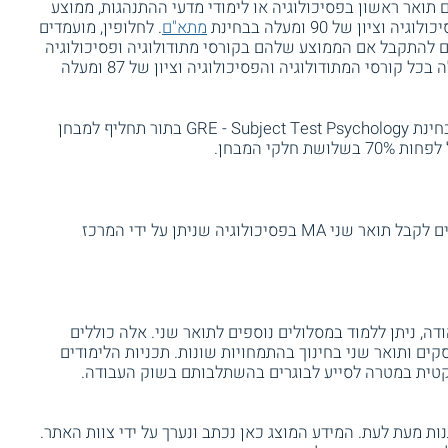
 תואר ראשון בפסיכולוגיה או לימודי מדעי ההתנהגות, ממוצע
מתא"ם
. לחלופין, מועמדים
תא"ם יכולים להתקבל אם הממוצע שלהם בקורסי מתודולוגיה ופסיכולוגיה
הוא בין 88.5 - 85. בעלי ממוצע של 94 ומעלה בכל קורסי המתודולוגיה והפסיכולוגיה וציון של 87 ומעלה
מוסד הלימוד מביא בחשבון גם את תוצאות בחינת GRE - Subject Test Psychology בתור תחליף למבחן
לקי המבחן.
בוגרים שעומדים בהצלחה בכל התנאים זכאים לקבל תואר שני MA בפסיכולוגיה שניתן על ידי המרכז
דה, ניתן ללמוד במסלולים נוספים לתואר שני. אלה כוללים
קים ותואר שני בחינוך בהתמחויות שונות. תכניות הלימודים
קטית במטרה לסייע לבוגרים בהשתלבותם בשוק העבודה.
ת מעת לעת. המידע המוצג כאן נכתב ונערך על ידי צוות האתר.