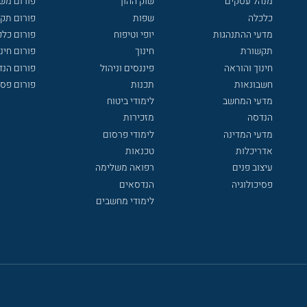
מנהל עסקים
שוק ההון
פורום מש
כלכלה
שפות
פורום תק
מדעי ההתנהגות
יופי וטיפוח
פורום כלכ
תקשורת
חינוך
פורום חינו
חינוך והוראה
פיננסים וניהול
פורום הנ
חשבונאות
תכנות
פורום פסי
מדעי המחשב
לימודי ביטוח
הנדסה
מזכירות
מדעי המדינה
לימודי פרסום
אדריכלות
טכנאות
עיצוב פנים
רפואה משלימה
פסיכולוגיה
הנדסאים
לימודי מחשבים