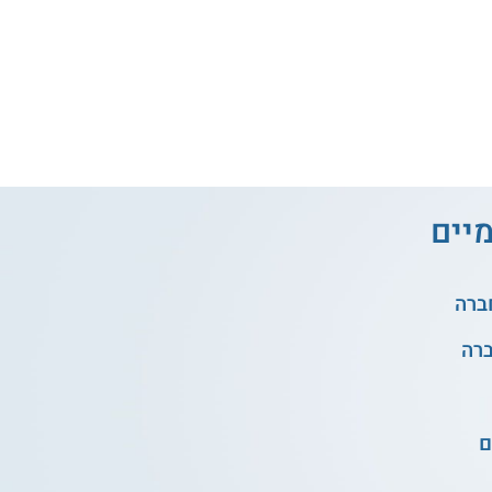
מיים
ם