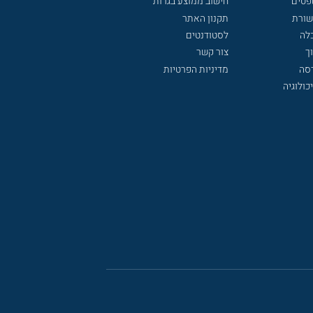
פטים
חישוב ממוצע בגרות
שורת
תקנון האתר
לה
לסטודנטים
ך
צור קשר
דסה
מדיניות הפרטיות
כולוגיה