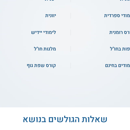
התחילו ללמוד
שירות אישי חינם
מודי ספרדית
יוונית
רס אונליין
רס רומנית
לימודי יידיש
ות בחו"ל
מלגות חו"ל
4.0
(1)
מודים בחינם
קורס שפת גוף
קורס אנגלית לעסקים
לוינסקי - תעודת הוראה
באוריינטציה עסקית -
בעברית
Business English
התחילו ללמוד
שירות אישי חינם
שאלות הגולשים בנושא
קורס אונליין