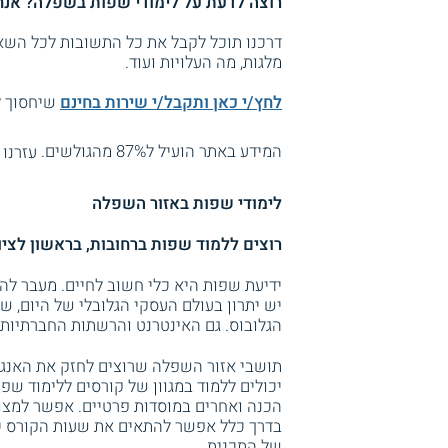
רוצה לדעת על
לימודי שפות בשפלה
? אנח
דרכנו תוכל לקבל את כל התשובות לכל השאל
מלגות, מה העלויות ועוד.
לחץ/י כאן ותקבל/י שירות בחינם
שיחסוך לך
המידע באתר הועיל ל87% מהגולשים.
עזרנו 
לימודי שפות באזור השפלה
רוצים ללמוד שפות ברחובות, בראשון לציו
ידיעת שפות היא כלי חשוב לחיים. מעבר להי
יש יתרון בעולם העסקי הגלובלי של היום, ש
הגלובוס. גם האינטרנט והרשתות החברתיות מ
תושבי אזור השפלה שרוצים לחזק את האנגלי
יכולים ללמוד במגוון של קורסים ללימוד שפ
הכנה ואחרים במוסדות פרטיים. אפשר למצ
בדרך כלל אפשר להתאים את שעות הקורס כד
של התכנית.