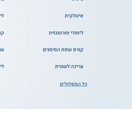
שירות אישי חינם
איטלקית
לי
קו
לימודי פורטוגזית
קו
קורס שפת הסימנים
שפ
עריכה לשונית
לי
סמינר הקיבוצים - שפה
וספרות אנגלית
כל המסלולים
שירות אישי חינם
קורס אונליין