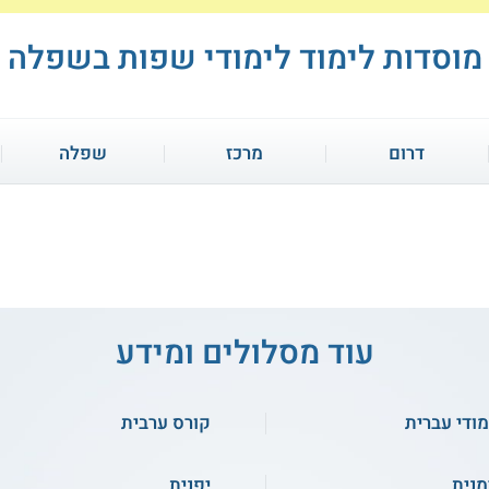
מוסדות לימוד לימודי שפות בשפלה
דרום
מרכז
שפלה
קורס אונליין
עוד מסלולים ומידע
קורס אנגלית מדוברת
צרפתית לתואר שני -
מודי עברית
קורס ערבית
אוניברסיטת חיפה
למתחילים (oken English
course for beginners)
מנית
יפנית