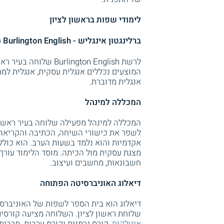
לימודי שפות בראשון לציון
ברלינגטון אינגליש - Burlington English (ראשון לציון)
לרשת rlington English
המוצעים נכללים אנגלית עסקית, אנגלית למתח
אנגלית מדוברת.
המכללה למינהל
המכללה למינהל מפעילה שלוחה בעיר ראשון
לשפר את כישורי השיחה, הכתיבה והקריא
אקדמיות והוא נלמד בשעות הערב. הוא כולל
מצגת עסקית מול הכיתה. מוסד הלימוד עורך מ
חשבונאות, מחשבים ועיצוב.
דיאלוג האוניברסיטה הפתוחה
דיאלוג הוא בית הספר לשפות של האוניברס
שלוחת ראשון לציון. השלוחה מציעה קורסים 
איטלקית
, קורס גרמנית וקורס ערבית. מרבי