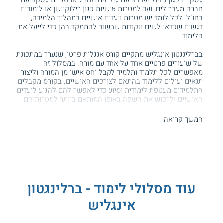
חברה מעבר לים, ועד למטרות אישיות כגון רילוקיישן או לימודים
בחו"ל. לכל לומד יש מטרות ויעדים אישיים בתהליך הלמידה,
דגשים שכדאי לשים ונקודות שחשוב להתמקד בהן כדי לייעל את
הלימוד.
בברלינגטון אינגליש מתקיים קורס אנגלית פרטי, שנערך במתכונת
של שיעורים פרטיים אחד על אחד עם מורה. במסלול זה
מאפשרים לכל תלמיד ותלמיד לקבל יחס אישי מן המורה וליצור
תנאים יעילים ללימוד בהתאם לצורכים האישיים. בקורס מקבלים
התלמידים מעטפת לימודית וסיוע כדי לאפשר להם להגיע ליעדים
האישיים ולרכוש את השפה באופן המותאם ביותר למטרותיהם
וצורכיהם.
המשך קריאה
תכנית הלימודים
תכנית הקורס היא גמישה וניתן להתאים אותה הן לרמה האישית
והן למטרות והיעדים האישיים של כל לומד. המורים מסייעים
למשתתפים להבין אילו כישורים ומיומנויות עליהם לפתח בשימוש
בשפה
ומתמקדים בכלים אלה במהלך הקורס, תוך מעקב אחרי
התקדמות והתאמה לתחומי העניין והעיסוק של הלומדים כדי
עוד מסלולי לימוד - ברלינגטון
לאפשר רכישת אוצר מילים יעיל ורלבנטי לעולמם.
אינגליש
הלמידה מתבססת על מספר מרכיבים החיוניים ללימוד שפה, בהם
שמיעה, קריאה, כתיבה ושיחה בעל פה. המשתתפים נחשפים