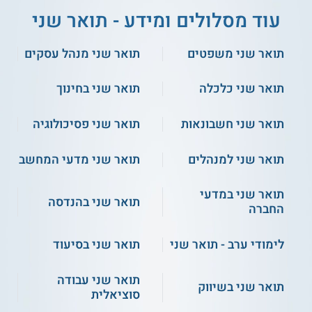
עוד מסלולים ומידע - תואר שני
תעודה
תואר שני משפטים
תואר שני מנהל עסקים
סטודנטים אשר משלימים את כל החובות בתכנית בהצלחה
מקבלים תואר שני M.Sc. בניהול טכנולוגיה וכן דיפלומה ייעודית
שמעידה על תחום ההתמחות בטכנולוגיות מידע, שניתנים מטעם
תואר שני כלכלה
תואר שני בחינוך
מכון טכנולוגי חולון HIT.
תואר שני חשבונאות
תואר שני פסיכולוגיה
** לתשומת לבך נכונות המידע עלולה להשתנות
מעת לעת. המידע המוצג כאן נכתב ונערך על ידי
תואר שני למנהלים
תואר שני מדעי המחשב
צוות האתר. למען הסר ספק בין האתר למוסד
הלימודים לא מתקיים קשר מכל סוג שהוא.
תואר שני במדעי
תואר שני בהנדסה
החברה
למידע נוסף לחצו:
מכון טכנולוגי חולון HIT
לימודי ערב - תואר שני
תואר שני בסיעוד
תואר שני עבודה
תואר שני בשיווק
סוציאלית