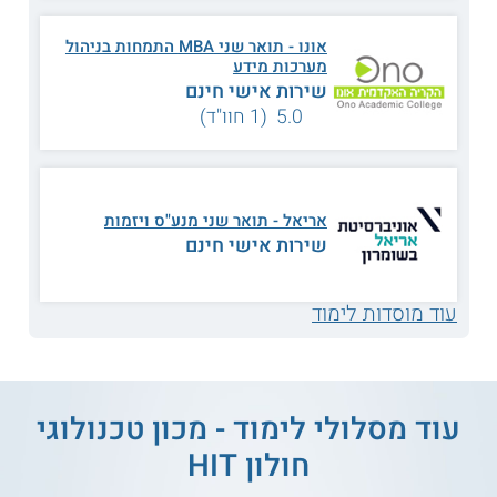
אבטחת מידע ארגוני
הגנת סייבר
אונו - תואר שני MBA התמחות בניהול
מערכות מידע
שירות אישי חינם
פיתוח מערכות מידע
מסחר אלקטרוני
5.0 (1 חוו"ד)
שיווק טכנולוגיות
ניהול תשתיות IT
עיליות
אריאל - תואר שני מנע"ס ויזמות
שירות אישי חינם
מערכות תומכות
מדידת ערך מידע
החלטה
עוד מוסדות לימוד
למידת מכונות בלתי
ועוד
מונחית
עוד מסלולי לימוד - מכון טכנולוגי
על מוסד הלימוד
חולון HIT
במסגרת התכנית לתואר שני בניהול טכנולוגיה, מציעים במכון עוד