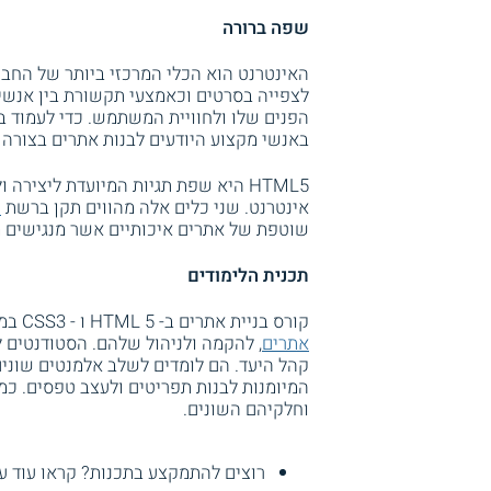
שפה ברורה
האינטרנט הוא הכלי המרכזי ביותר של החבר
לצפייה בסרטים וכאמצעי תקשורת בין אנשי
הפנים שלו ולחוויית המשתמש. כדי לעמוד ב
באנשי מקצוע היודעים לבנות אתרים בצורה 
אינטרנט. שני כלים אלה מהווים תקן ברשת
ה
שוטפת של אתרים איכותיים אשר מנגישים מי
תכנית הלימודים
קורס בניית אתרים ב- HTML 5 ו - CSS3 במכללת מנטור מקנה לסטודנטים כלים מעשיים הנדרשים
אתרים
, להקמה ולניהול שלהם. הסטודנטים ל
קהל היעד. הם לומדים לשלב אלמנטים שונים 
המיומנות לבנות תפריטים ולעצב טפסים. כמ
וחלקיהם השונים.
רוצים להתמקצע בתכנות? קראו עוד ע