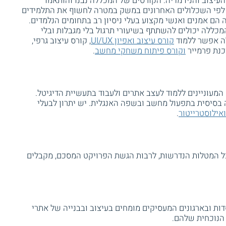
העיצוב והניו־מדיה. הקורסים של המכללה נבנו והותאמו
לפי השכלולים האחרונים במשק במטרה לחשוף את התלמידים
 הם אמנים ואנשי מקצוע בעלי ניסיון רב בתחומים הנלמדים.
כללה יכולים להשתתף בשיעורי תרגול בלי מגבלות ובלי
לה אפשר ללמוד
קורס עיצוב ואפיון UI/UX
, קורס עיצוב גרפי,
וכנת פרמייר
וקורס פיתוח משחקי מחשב
.
מעוניינים ללמוד לעצב אתרים ולעבוד בתעשיית הדיגיטל.
בסיסית בתפעול מחשב ובשפה האנגלית. יש יתרון לבעלי
אילוסטרייטור
.
ל המטלות הנדרשות, לרבות הגשת הפרויקט המסכם, מקבלים
ת ובארגונים המעסיקים מומחים בעיצוב ובבנייה של אתרי
 הנוכחית שלהם.