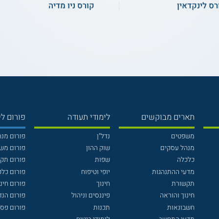
רס לינקדאין
קורס ניו מדיה
תארים מבוקשים
לימודי תעודה
פורום לי
משפטים
נדל"ן
פורום מנ
מנהל עסקים
שוק ההון
פורום מש
כלכלה
שפות
פורום תק
מדעי ההתנהגות
יופי וטיפוח
פורום כלכ
תקשורת
חינוך
פורום חינו
חינוך והוראה
פיננסים וניהול
פורום הנ
חשבונאות
תכנות
פורום פסי