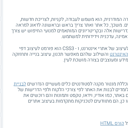
ה המודרנית, הוא משמש לעבודה, לקניות, לצריכת חדשות,
ם. משכך, כל אתר ואתר צריך בראש ובראשונה לדאוג למראה
דרישות אלה ובקריטריונים המותאמים למנועי החיפוש יש צורך
אמינה, עדכנית וידידותית למשתמש.
HTML5 היא שפת תגיות המיועדת ליצירה ולעיצוב של אתרי אינטרנט, ו - CSS3 הוא פורמט לעיצוב דפי
אינטרנט
והשילוב שלהם מאפשר תכנון, עיצוב בנייה ותחזוקה
דע ומעוצבים בצורה מושכת לעין.
לבניית
ומדים לבנות את האתר לפי צורכי הלקוח ולפי הדרישות של
באתר, כמו אודיו, וידאו, טקסט ותמונות והם רוכשים את
ו כן, הם מתוודעים לטכניקות מתקדמות בעיצוב אתרים
ל
קורס HTML