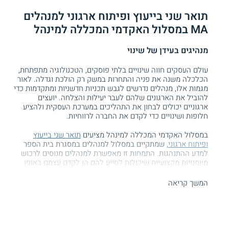
תואר שני בייעוץ ופיתוח ארגוני למנהלים
MA במסלול האקדמי המכללה למינהל
מנהיגים בעידן של שינוי
עולם העסקים חווה שינויים בלתי פוסקים, הטכנולוגיה מתפתחת,
הכלכלה משנה את פניה והתחרות במשק רק הולכת וגדלה. לאור
מגמות אלו, מנהלים נדרשים לגבש תכניות חדשניות ומתקדמות כדי
להוביל את הארגונים שלהם לעבר יעילות והצלחה. יועצים
ארגוניים יכולים לבחון את התהליכים במערכת העסקית ולהציע
חלופות ושינויים כדי לקדם את החברה לרווחיות.
במסלול האקדמי המכללה למינהל מציעים
תואר שני בייעוץ
ופיתוח ארגוני
, שמתקיים במסלול למנהלים במסגרת בית הספר
למדע ההתנהגות. התמחות זו מאפשרת למנהלים מנוסים לרכוש
מיומנויות מקצועיות שיכולות לסייע להם הן לקדם עצמם באופן
מקצועי והן לפתח את הארגונים שלהם.
המשך קריאה
התכנית מתאימה למנהלים משלל ענפים כגון פיננסים, מערכות
מידע, בנקאות, שיווק, הייטק והמגזר הציבורי. בוגרי
התואר השני
בהתמחות זו כולים להשתלב כיועצים ארגוניים, כמנהלי משאבי
אנוש או כמנהלי הדרכות וכן באפשרותם לעסוק באופן עצמאי
בייעוץ, בהנחיית קבוצות ובאימון למנהלים.