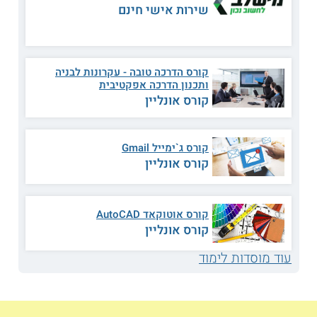
הסביבה.
שירות אישי חינם
הקורס
בא לרכז את כל הידע בנוגע לחקיקה, נהלים ופעילות
בשטח בתחום המחזור והטיפול הבטוח בפסולת, כדי לסייע בקידום
הענף בתעשייה. מאז כינון הכשרה זו הצטמצמה כמות המפגעים
הסביבתיים שנגרמים על ידי מפעלים ומוסדות תעשייה, אך עם זאת
קורס הדרכה טובה - עקרונות לבניה
הדרך עדיין ארוכה לשמירה מיטבית על הסביבה. משום כך יש
ותכנון הדרכה אפקטיבית
חשיבות רבה ביותר להכשרה של מנהלי פסולת איכותיים,
קורס אונליין
אחראיים ואמינים, שיכולים לפקח על פעילות התעשייה ולדאוג
להנהיג רמת איכות גבוהה.
קורס ג`ימייל Gmail
למי מיועדים הלימודים
קורס אונליין
מסלול זה מתאים לעובדים בתעשייה וברשויות מקומיות, שעוסקים
בענפי הסביבה והבנייה ומעוניינים לרכוש כלים מקצועיים
להשתלבות בתפקידי מנהלי פסולת או מנהלי איכות סביבה.
התכנית יכולה להתאים לממוני איכות הסביבה, למנהלי עבודה
קורס אוטוקאד AutoCAD
בבניין, לקבלני שיפוצים, לבעלי אתרים למחזור ולהטמנת פסולת,
קורס אונליין
לממוני בטיחות בעבודה, למנהלי איכות, למפקחים מטעם עיריות
ומועצות, לאחראי רעלים ולמובילי חומרים מסוכנים, שנדרשים
עוד מוסדות לימוד
לטיפול ולעבודה עם עודפים ופסולת במסגרת עבודתם השוטפת.
כמו כן, המסלול מיועד גם למהנדסים, לאדריכלים ולמנהלים
שברצונם להרחיב את הידע שברשותם בתחום הטיפול בפסולת
והשמירה על
איכות הסביבה
במסגרת הארגונים שלהם.