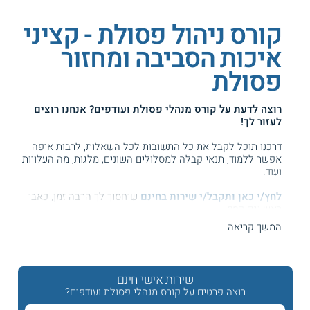
קורס ניהול פסולת - קציני
איכות הסביבה ומחזור
פסולת
רוצה לדעת על
קורס מנהלי פסולת ועודפים
? אנחנו רוצים
לעזור לך!
דרכנו תוכל לקבל את כל התשובות לכל השאלות, לרבות איפה
אפשר ללמוד, תנאי קבלה למסלולים השונים, מלגות, מה העלויות
ועוד.
לחץ/י כאן ותקבל/י שירות בחינם
שיחסוך לך הרבה זמן, כאבי
ראש וגם כסף ...
המשך קריאה
המידע באתר הועיל ל87% מהגולשים.
עזרנו גם לך? דרג אותנו:
שירות אישי חינם
רוצה פרטים על קורס מנהלי פסולת ועודפים?