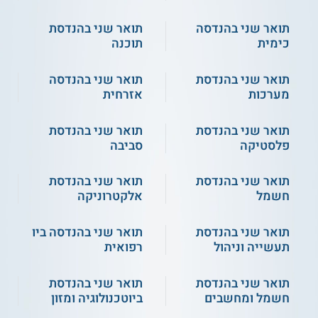
הנדסיים
תואר שני בהנדסה
תואר שני בהנדסת
כימית
תוכנה
סגל
היועץ האקדמי של התכנית הוא פרופסור להנדסה העוסק במיפוי
תואר שני בהנדסת
תואר שני בהנדסה
ספרתי ופוטוגרמטריה, במערכות לניהול מקרקעין, במערכות מידע
מערכות
אזרחית
גיאוגרפי ובבסיסי מידע דו ותלת-ממדיים. במקביל לעיסוקו במחקר
ובהוראה, הוא מכהן כיושב ראש לשכת המודדים הארצית. לצדו
מלמדים בין השאר: דוקטור לתכנון ערים האוחזת גם בתואר במדעי
תואר שני בהנדסת
תואר שני בהנדסת
האטמוספרה שמתמחה במדיניות סביבתיות וחוקרת סוגיות של
פלסטיקה
סביבה
ניהול משאבי טבע, שימור שטחים פתוחים, פיתוח בר קיימא וחינוך
לקיימות; ודוקטור לארכיטקטורה העוסקת במחקריה בהיסטוריה
של הדיור הציבורי במדינת ישראל. כתיבתה הנוגעת בהיבטים
תואר שני בהנדסת
תואר שני בהנדסת
החברתיים של המצאי המבני התפרסמה בהרחבה במדינות שונות
חשמל
אלקטרוניקה
וכיום היא גם עורכת בכתב עת הבינלאומי לעיצוב.
תואר שני בהנדסת
תואר שני בהנדסה ביו
אולי תרצו לקרוא גם על
תואר שני בניהול
תעשייה וניהול
רפואית
מקרקעין
תואר שני בהנדסת
תואר שני בהנדסת
חשמל ומחשבים
ביוטכנולוגיה ומזון
תנאי קבלה