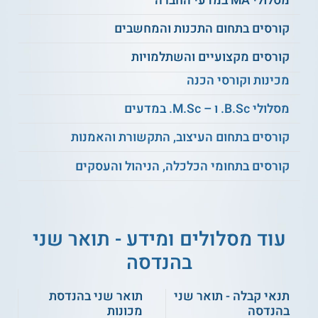
עריכת סקרים
היבטים בקדסטר
סביבתיים
קורסים בתחום התכנות והמחשבים
קורסים מקצועיים והשתלמויות
הנדסת תעבורה
מיפוי ומדידת שטח
מכינות וקורסי הכנה
למתקדמים
מסלולי B.Sc. ו – M.Sc. במדעים
סוגיות משפטיות
סמינר בהנדסה
קורסים בתחום העיצוב, התקשורת והאמנות
בתכנון עירוני
אורבנית
קורסים בתחומי הכלכלה, הניהול והעסקים
יסודות בתברואה
מערכות למידע
עירונית – מים ושפכים
גיאוגרפי
עוד מסלולים ומידע - תואר שני
דיני שלטון ורשויות
כלכלה עירונית ותכנון
מקומיות למתכננים
חברתי
בהנדסה
בדיקות כדאיות
תנאי קבלה - תואר שני
תואר שני בהנדסת
ייעודיות לפרויקטים
ועוד
בהנדסה
מכונות