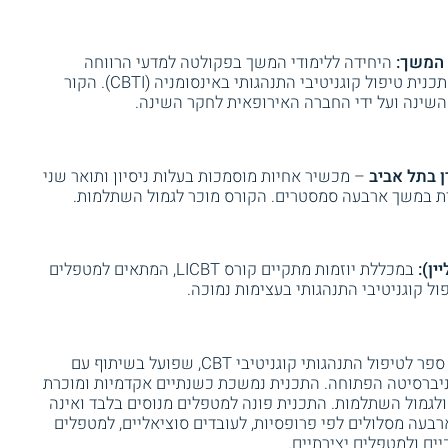
י המשך:
היחידה ללימודי המשך בפקולטה למדעי הרווחה
והבריאות באוניברסיטת חיפה מציעה תכנית טיפול קוגניטיבי התנהגותי באינסומניה (CBTI). הקור
השינה ועל ידי החברה האירופאית לחקר השינה.
ן בתל אביב
– מכשיר אחיות מוסמכות בעלות ניסיון ותואר שני
ית במשך ארבעה סמסטרים. הקורס מוכר לגמול השתלמות.
ין):
במכללת יוזמות מתקיים קורס LICBT, המתאים למטפלים
ול קוגניטיבי התנהגותי בעצימות נמוכה.
מכון פסגות מפעיל בית ספר לטיפול התנהגותי קוגניטיבי CBT, שפועל בשיתוף עם
ניברסיטה הפתוחה. התכנית נמשכת כשנתיים אקדמיות ומוכרת
 ולגמול השתלמות. התכנית פונה למטפלים מנוסים בלבד ואינה
בעה מסלולים לפי פרופסיות, לעובדים סוציאליים, למטפלים
כיים ולמטפלים יצירתיים.