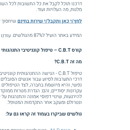
דרכנו תוכל לקבל את כל התשובות לכל השאל
מלגות, מה העלויות ועוד.
לחץ/י כאן ותקבל/י שירות בחינם
שיחסוך לך
המידע באתר הועיל ל87% מהגולשים.
עזרנו 
קורס C.B.T – טיפול קוגניטיבי התנהגותי
מה זה C.B.T?
טיפול C.B.T - הגישה ההתנהגותית ק
דרכי התערבות לסיוע עבור אנשים הסובלים מ
נפשי, והיא מיושמת בחברה, לצד הטיפולים 
עקרונות יסודיים, והם: הגדרת מטרות ממוק
להירגעות, שינוי דפוסי אמונה והתנהגות על י
ונטרולם ומעקב אחר התקדמות המטופל.
גולשים שביקרו בעמוד זה קראו גם על: