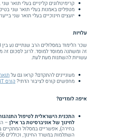
קרימינולוגים קליניים בעלי תואר שני ב
מטפלים באמנות בעלי תואר שני בטיפו
יועצים חינוכיים בעלי תואר שני בייעוץ
עלויות
זה ומשתנה ממוסד למוסד. לרוב לסכום זה מ
עשויות להשתנות מעת לעת.
מעוניינים להתקדם? קראו גם על
תואר
מחפשים קורס לציבור הדתי?
קורס CBT לדתיים
איפה לומדים?
התכנית הישראלית לטיפול התנהגותי
לחינוך של אוניברסיטת בר אילן
– הל
בחירה), אפשריים במסלול המתקיים בב
השתלמות במשרד החינוך, וכוללים 56 מפגשים (לפחות). אורך כל מפגש נע בין שעתיים לשש שעות.