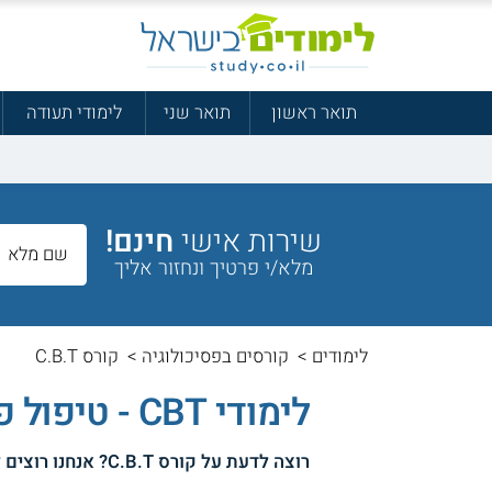
תואר ראשון
תואר שני
לימודי תעודה
שירות אישי
חינם!
מלא/י פרטיך ונחזור אליך
לימודים
>
קורסים בפסיכולוגיה
>
קורס C.B.T
לימודי CBT - טיפול פסיכולוגי קוגניטיבי התנהגותי
רוצה לדעת על
קורס C.B.T
? אנחנו רוצים 