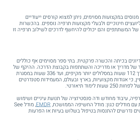
נוסים במקצועות מסוימים, ניתן למצוא קורסים ייעודיים
 ליועצים חינוכיים ולבעלי מקצועות תרפיה נוספים. בהכשרות
 של המשתתפים והם יכולים להיחשף לדרכים לשילוב תרפיה זו
יאורטי, דיונים בכיתה והכשרה פרקטית. בתי ספר מסוימים אף כוללים
מוד של מדריך או מדריכה והשתתפות בקבוצת הדרכה. ההיקף של
קורס זה נע בין 24 שעות בתכניות קצרות, דרך 112 שעות במסלולים יותר מקיפים, ועד 336 שעות במסגרת
ן, כי אגודות מקצועיות, בארץ ובעולם, המעמידות סטנדרטים
ימוד תיאורטי.
פיה, עיבוד מחודש ודה סנסטיזציה של תנועת עיניים ושימוש
ת עם מודלים כגון: מודל החשיפה הממושכת,
EMDR
, מודל See
טודנטים נדרשים להתנסות בטיפול בשלוש בעיות או הפרעות