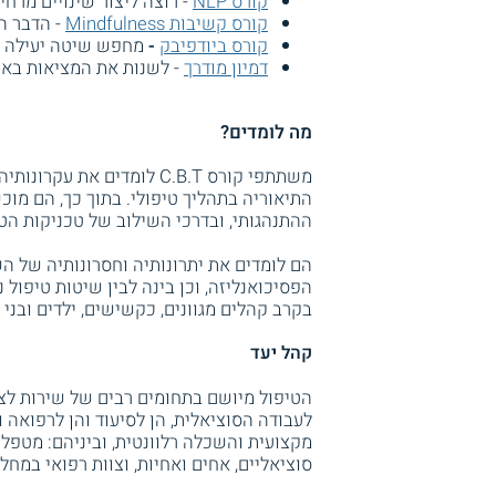
קורס NLP
- רוצה ליצור שינויים מרח
קורס קשיבות Mindfulness
- הדבר ה
קורס ביודפיבק
-
מחפש שיטה יעילה ל
דמיון מודרך
- לשנות את המציאות באמ
מה לומדים?
משתתפי קורס C.B.T לומדים 
התיאוריה בתהליך טיפולי. בתוך כך, הם מו
ההתנהגותי, ובדרכי השילוב של טכניקות הטיפול 
הם לומדים את יתרונותיה וחסרונותיה של הש
הפסיכואנליזה, וכן בינה לבין שיטות טיפול 
בקרב קהלים מגוונים, כקשישים, ילדים ובני נ
קהל יעד
הטיפול מיושם בתחומים רבים של שירות לציב
לעבודה הסוציאלית, הן לסיעוד והן לרפואה
מקצועית והשכלה רלוונטית, וביניהם: מטפלי
סוציאליים, אחים ואחיות, וצוות רפואי במח