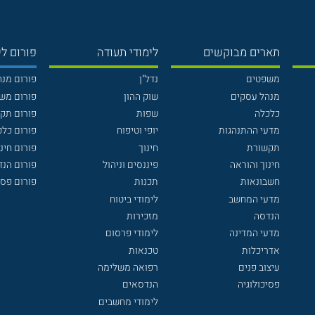
תארים מבוקשים
לימודי תעודה
פורום לי
משפטים
נדל"ן
פורום מנ
מנהל עסקים
שוק ההון
פורום מש
כלכלה
שפות
פורום תק
מדעי ההתנהגות
יופי וטיפוח
פורום כלכ
תקשורת
חינוך
פורום חינו
חינוך והוראה
פיננסים וניהול
פורום הנ
חשבונאות
תכנות
פורום פסי
מדעי המחשב
לימודי ביטוח
הנדסה
מזכירות
מדעי המדינה
לימודי פרסום
אדריכלות
טכנאות
עיצוב פנים
רפואה משלימה
פסיכולוגיה
הנדסאים
לימודי מחשבים