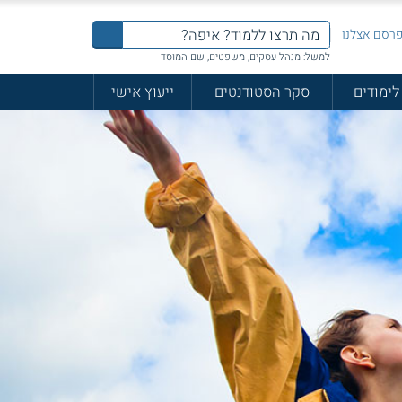
רסם אצלנו
למשל: מנהל עסקים, משפטים, שם המוסד
לימודים
סקר הסטודנטים
ייעוץ אישי