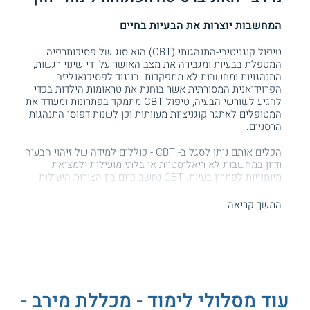
המחשבות יוצרות את הבעיות בחיים
טיפול קוגניטיבי-התנהגותי (CBT) הוא סוג של פסיכותרפיה
המטפלת בבעיות ומגבירה את מצב האושר על ידי שינוי רגשות,
התנהגויות ומחשבות לא מתפקדות. בניגוד לפסיכואנליזה
הפרוידיאנית המסורתית אשר בוחנת את טראומות הילדות בכדי
להגיע לשורשי הבעיה, טיפול CBT מתמקד בפתרונות ומעודד את
המטופלים לאתגר קוגניציות מעוותות וכן לשנות דפוסי התנהגות
הרסניים.
הכלים אותם ניתן לסגל ב- CBT - כוללים למידה של זיהוי הבעיה
ודיון במחשבות לא ריאליסטיות או בלתי מועילות ולמציאת
מיומנויות לפתרון בעיות. CBT נחשב כיום בין הצורות היעילות
ביותר של טיפול בדיבור, במיוחד כאשר המטופלים זוכים לשלב
אסטרטגיות טיפול בחיי היומיום שלהם. המאמץ הזה שנעשה על
המשך קריאה
ידי המטופלים בכדי לקבל תובנה של תהליכים קוגניטיביים
והתנהגותיים ולשנות אותם באופן בונה, לעתים קרובות כרוך
בעבודה עצמית מתמשכת, אך אין ספק שהוא המועדף על ידי
מטופלים רבים בשל הפופולאריות שצבר לעצמו במרוצת השנים.
תפקידו של המטפל מסתכם בלהקשיב, ללמד ולעודד, ואילו
תפקידו של המטופל הוא להביע את דאגותיו, ללמוד וליישם את
עוד מסלולי לימוד - מכללת מירב -
הכלים שהמטפל מעניק לו בכדי להתמודד איתן. לכן, המטפלים