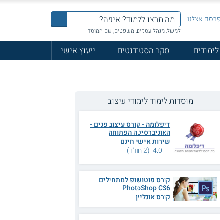
רסם אצלנו
למשל: מנהל עסקים, משפטים, שם המוסד
לימודים
סקר הסטודנטים
ייעוץ אישי
מוסדות לימוד לימודי עיצוב
דיפלומה - קורס עיצוב פנים -
האוניברסיטה הפתוחה
שירות אישי חינם
4.0 (2 חוו"ד)
קורס פוטושופ למתחילים
PhotoShop CS6
קורס אונליין