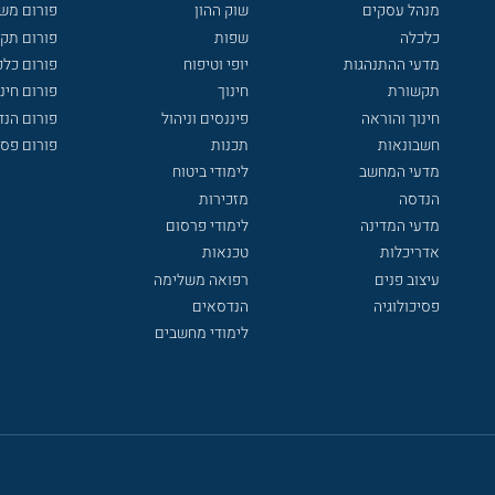
מנהל עסקים
שוק ההון
פורום מש
כלכלה
שפות
פורום תק
מדעי ההתנהגות
יופי וטיפוח
פורום כלכ
תקשורת
חינוך
פורום חינו
חינוך והוראה
פיננסים וניהול
פורום הנ
חשבונאות
תכנות
פורום פסי
מדעי המחשב
לימודי ביטוח
הנדסה
מזכירות
מדעי המדינה
לימודי פרסום
אדריכלות
טכנאות
עיצוב פנים
רפואה משלימה
פסיכולוגיה
הנדסאים
לימודי מחשבים