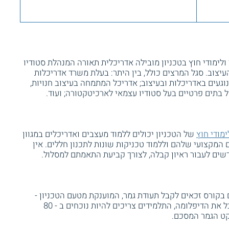
 ולימודי חוץ בטכניון מובילה אדריכלית תאורה המנהלת סטודיו
עיצוב. סגל המרצים כולל, בין היתר: בעלת משרד אדריכלות
וגעים באדריכלות ובעיצוב; אדריכל המתמחה בעיצוב חנויות,
ל בתים פרטיים בעל סטודיו עצמאי לארכיטקטורה; ועוד.
ימודי חוץ
של הטכניון יכולים ללמוד מעצבים ואדריכלים במגוון
 המקצועי שלהם וללמוד טכניקות שונות לתכנון חללים. אין
רשים לעבור ראיון קבלה, לצורך קביעת התאמתם למסלול.
קורס זכאים לקבל תעודת גמר, המוענקת מטעם הטכניון -
היחידה ללימודי המשך ולימודי חוץ. כדי לקבל את הדיפלומה, התלמידים צריכים להיות נוכחים ב - 80
קט הגמר המסכם.