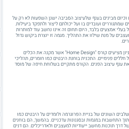
 וכיום מבינים בענף שלעיצוב הסביבה ישנן השפעות לא רק על
 שמתגוררים ועובדים בו ועל יכולתם ליצור ולתפקד ביעילות.
בעלי אמצעים בלבד, היום תחום זה אינו נחשב עוד למותרות
עצבים על מנת שילוו את התהליך. מגמה זו יוצרת ביקוש גדול
ים.
ביחידה ללימודי המשך ולימודי חוץ של הטכניון מציעים קורס "Home Design" אשר מקנה את הכלים
 חללים פנימיים. התכנית בוחנת היבטים כמו חומרים, תהליכי
את ענף עיצוב הפנים. הקורס מתקיים בשלוחת חיפה של מוסד
לבים השונים של בניית הפרוגרמה ולומדים על היבטים כמו
 תוך התחשבות במגמות ובסגנונות עדכניים. בהמשך, הם בוחנים
 דרך תוכנות מחשב ייעודיות למעצבים ולאדריכלים. הם דנים