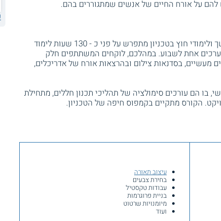
להם על אורח החיים של אנשים שמתגוררים בהם.
ע
קורס "Home Design" ביחידה ללימודי המשך ולימודי חוץ בטכניון מתפרש על פני כ - 130 שעות לימוד
 - 26 מפגשים, אשר נערכים אחת לשבוע. במהלכם, לוקחים המשתתפים חלק
לים מעשיים, בסדנאות צילום ובהרצאות אורח של אדריכלים,
, בו הם עורכים סימולציה של תהליכי תכנון חללים, מתחילת
ויקט. הקורס מתקיים בקמפוס חיפה של הטכניון.
עיצוב תאורה
בחירת צבעים
עבודות טקסטיל
בניית פרוגרמות
מיומנויות שרטוט
ועוד