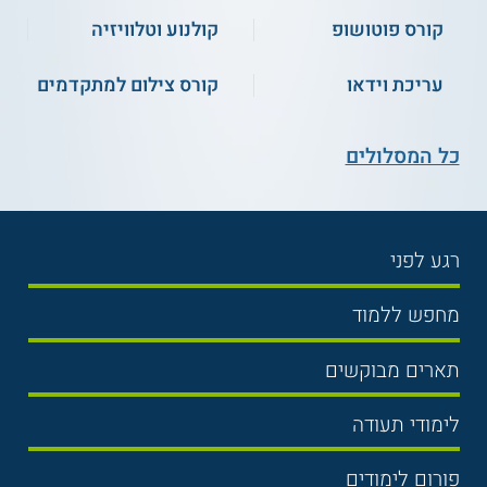
קורס פוטושופ
קולנוע וטלוויזיה
עריכת וידאו
קורס צילום למתקדמים
כל המסלולים
רגע לפני
בחירת לימודים
מחפש ללמוד
תנאי קבלה
תואר ראשון
תארים מבוקשים
שכר לימוד
תואר שני
משפטים
אוניברסיטה
לימודי תעודה
הכנה לבגרות
מנהל עסקים
מכללות
נדל"ן
מכינות
פורום לימודים