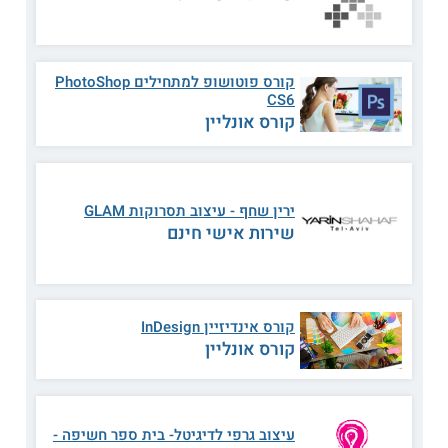
בתחומים מבוקשים נוספים, כגון קורסי ניהול, קורסים בתחום
היזמות העסקית, קורסי סייבר, קורסי מחשבים וקורסי עיצוב. דרך
הכלים הנרכשים במסגרת הכשרות אלה יכולים התלמידים לפתח
ולהרחיב את ארגז הכלים המקצועי שלהם וכך להתקדם במקומות
העבודה או לפנות לקריירה חדשה ומספקת.
קורס פוטושופ למתחילים PhotoShop
CS6
קורס אונליין
קראו עוד גם על
לימודי צילום בתל אביב
תעודה
ירין שחף - עיצוב תסרוקות GLAM
למסיימי התכנית בהצלחה ניתנת תעודת גמר 420 שעות מטעם
שירות אישי חינם
היחידה ללימודי המשך וללימודי חוץ של הטכניון. כדי להשלים
בהצלחה את המסלול הם צריכים להיות נוכחים ב - 80 אחוזים
במפגשים בקורס ולהציג ציון של 70 ומעלה בכל הקורסים.
קורס אינדיזיין InDesign
** לתשומת לבך נכונות המידע עלולה להשתנות
קורס אונליין
מעת לעת. המידע המוצג כאן נכתב ונערך על ידי
צוות האתר. למען הסר ספק בין האתר למוסד
הלימודים לא מתקיים קשר מכל סוג שהוא.
עיצוב גרפי לדיגיטל- בית ספר חשיפה -