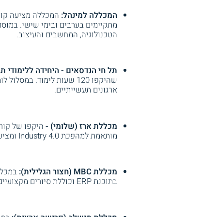
המכללה למינהל:
מתקיימים בערבים ובימי שישי. במוסד
הטכנולוגיה, המחשבים והעיצוב.
תל חי הנדסאים - היחידה ללימודי תע
שהיקפו 120 שעות לימוד. ב
ארגונים תעשייתיים.
מכללת ארז (שלומי) -
מותאמת למהפכת Industry 4.0 ומציעה כלים מתקדמים לעובדים במחסנים ובתחום המלאי.
מכללת MBC (חצור הגלילית):
במכלל
בתוכנת ERP וכוללת סיורים מקצועיים במחסנים.