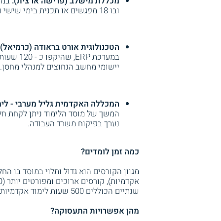
מכללת מישלב (פרישה ארצית):
ובו 18 מפגשים או תכנית בימי שישי ובה 22 מפגשים.
הטכנולוגית אורט בראודה (כרמיאל):
במערכת P
יישומי מחשב הנחוצים למנהלי מחסן.
המכללה האקדמית גליל מערבי - לימו
נערך בפיקוח משרד העבודה.
כמה זמן לומדים?
שנתיים הכוללים 500 שעות לימוד אקדמיות ואף יותר.
מהן אפשרויות התעסוקה?