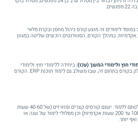
במכללה זו ניתן לבחור בין מסלול ערב בן 24 מפגשים, מסלול בוקר
במוסד לימודים זה מוצע קורס ניהול מחסן ובקרת מלאי
ER, שהיקפו כ - 120 שעות אקדמיות. במהלך הקורס, הסטודנטים רוכשים שליטה במגוון
די חוץ ולימודי המשך (עכו):
ביחידה ללימודי חוץ ולימודי
המשך של מוסד הלימוד ניתן לקחת חלק בקורס בתחום זה, שבו משולב גם לימוד תוכנת ERP. הקורס
מגוון הקורסים הוא גדול ותלוי במוסד בו החלטתם ללמוד. ישנם קורסים קצרים ומזורזים (של 40-60 שעות
אקדמיות), קורסים ארוכים ומפורטים יותר (100 עד 200 שעות אקדמיות) וכן מסלולי לימוד של שנה או