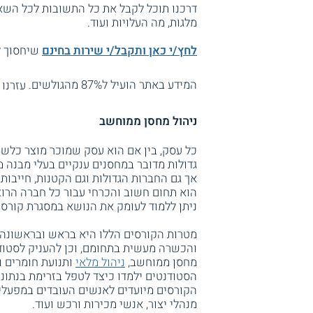
דרכנו תוכל לקבל את כל התשובות לכל השאל
מלגות, מה העלויות ועוד.
לחץ/י כאן ותקבל/י שירות בחינם
שיחסוך לך
המידע באתר הועיל ל87% מהגולשים.
עזרנו 
ניהול מחסן ממוחשב
כל עסק, בין אם הוא עסק שמוכר מוצר כלשהו
גדולות מדובר במחסנים ענקיים בעלי מבנה מ
אך גם החברות הגדולות וגם הקטנות, חייבות
הוא תחום חשוב והכרחי עבור כל חברה הרוצ
ניתן ללמוד לעומק את הנושא במסגרת קורסי
מטרות הקורסים הללו היא בראש ובראשונה ל
והכשרה מעשית בתחומם, וכן להעניק לסטוד
מחסן ממוחשב,
ניהול מלאי
ותנועת חומרים ו
הסטודנטים ילמדו כיצד לטפל בזרימת בנתונ
הקורסים מיועדים לאנשים העובדים במפעלים 
מנהלי יצור, אנשי מכירות ורכש ועוד.