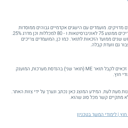
 מדויקים. מועמדים עם הישגים אקדמיים גבוהים ממוסדות
אקדמיים מוכרים. בעלי תואר שלוש שנתי צריכים ממוצע 75 לאוניברסיטאות ו - 80 למכללות וכן מדרג 25%.
ש שנים ממועד הזכאות לתואר. כמו כן, המועמדים צריכים
סטודנטים המסיימים את לימודיהם בהצלחה זכאים לקבל תואר ME (תואר שני) בהנדסת מערכות, המוענק
די חוץ.
ת מעת לעת. המידע המוצג כאן נכתב ונערך על ידי צוות האתר.
א מתקיים קשר מכל סוג שהוא.
 חוץ | לימודי המשך בטכניון