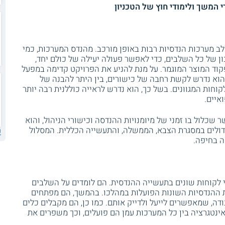
 המשך ולימודי חוץ של הטכניון
לב מערכות הנדסיות רבות באופן מורכב. מהנדס המערכות, כמי
ן של כל השלבים, כדי לאפשר פעולה יעילה של כולם יחד,
קוד המוצר המוגמר. על מנת להניע את הפרויקט קדימה במפעל
וא נדרש לקשת רחבה של כישורים, בין היתר להבנה של
וחות המגוונים. בשל כך, הוא נדרש לראייה כוללנית רבה יותר
איים.
שכלול בו זמני של מיומנויות ההנדסה וכישורי הניהול, והוא
דולים במסגרת הצבא, הממשלה, והתעשייה הכללית. המסלול
ע
ה בחיפה.
 לקוחות שונים בתעשייה ההנדסית. הם לומדים על השלבים
ת ההנדסיות השונות הפועלות במהלכו. בהמשך, הם מפתחים
דה, שמאפשרים לייעל ולדייק אותם. כמו כן, הם מקבלים כלים
ינטגרציה בין כל המערכות עמן הם פועלים, וכך משפרים את