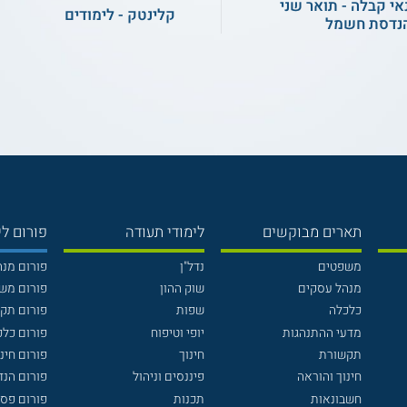
אי קבלה - תואר שני
קלינטק - לימודים
נדסת חשמל
תארים מבוקשים
לימודי תעודה
פורום לי
משפטים
נדל"ן
פורום מנ
מנהל עסקים
שוק ההון
פורום מש
כלכלה
שפות
פורום תק
מדעי ההתנהגות
יופי וטיפוח
פורום כלכ
תקשורת
חינוך
פורום חינו
חינוך והוראה
פיננסים וניהול
פורום הנ
חשבונאות
תכנות
פורום פסי