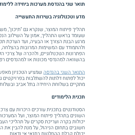
תואר שני בהנדסת מערכות ביחידה ללימודי
מדע וטכנולוגיה בשירות התעשייה
תהליך פיתוח המוצר, שנקרא גם "תיכון", מש
שעומד בראש התהליך, אמון על השילוב הנכו
מרגע הבנת הצורך או הבעיה, ועד הערכת תפ
ולהתמודד עם המשימות המרובות בהצלחה, ה
הפתרונות הטכנולוגיים, ולהכרה של צרכי הלק
בהשוואה למהנדסי מכונות או למהנדסים רפו
התואר השני בהנדסה
שמציע הטכניון מאפשר 
יכול לפתוח דלתות להשתלבות בפרויקטים ג
מתקיים בשלוחת היחידה בתל אביב ובשלוח
תכנית הלימודים
הסטודנטים בתכנית עורכים היכרות עם צרכי
השונים בתהליך פיתוח המוצר, ועל המערכו
יכולות בקרה ועריכת סקרים על תהליכי העבו
חשובים בתחום הניהול, על מנת להבין את הא
יכולת קבלת ההחלטות בתנאי אי ודאות.