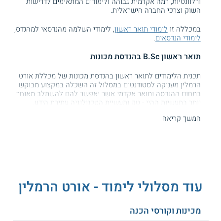
ורלוונטיות, רמה אקדמית גבוהה ולימודים המתאימים לדרישות
השוק וצרכי החברה הישראלית.
במכללה זו
לימודי תואר ראשון
, לימודי השלמה מהנדסאי למהנדס,
לימודי הנדסאים
.
תואר ראשון B.Sc בהנדסת מכונות
תכנית הלימודים לתואר ראשון בהנדסת מכונות של מכללת אורט
הרמלין מעניקה לסטודנטים במסלול זה השכלה במקצוע מבוקש
בתחום ההנדסה ותואר אקדמי אשר יאפשר להם להשתלב מאוחר
יותר בתעשיות ההיי - טק ותעשיית הטכנולוגיה עתירת הידע.
בלימודי המכונות מושמים דגשים על לימודי הנדסת מכונות
המשך קריאה
קלאסיים, לימודי הנדסת מכונות מתקדמים כגון: רובוטיקה, בקרה
ומכטרוניקה.
בתכנית מוענקים לסטודנטים גם כלים לניהול פרויקטים בפיתוח,
והם לומדים כיצד לתעד תהליכי פיתוח, איך לתכנן זמנים ולעמוד
ביעדים במגבלות הזמן שהוקצב, כיצד להבטיח עמידה בדרישות
המפרט, וכדומה. אלה הם כלים חשובים המיושמים בתעשייה
עוד מסלולי לימוד - אורט הרמלין
הטכנולוגיות באופן יומיומי, והם חיוניים לכל מי ששואף להגיע
לעמדות הובלה במפעלים.
מכינות וקורסי הכנה
תואר ראשון B.Sc בהנדסה רפואית