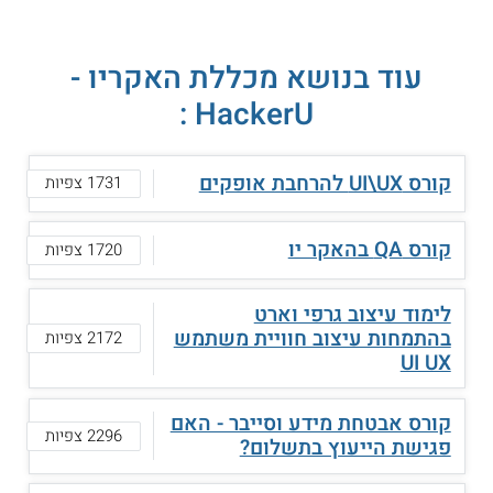
עוד בנושא מכללת האקריו -
HackerU :
קורס UI\UX להרחבת אופקים
1731 צפיות
קורס QA בהאקר יו
1720 צפיות
לימוד עיצוב גרפי וארט
בהתמחות עיצוב חוויית משתמש
2172 צפיות
UI UX
קורס אבטחת מידע וסייבר - האם
2296 צפיות
פגישת הייעוץ בתשלום?