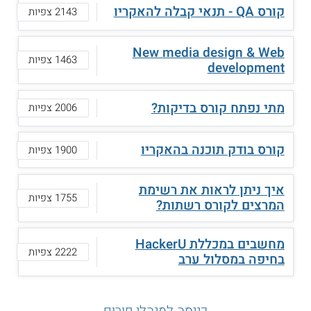
קורס QA - תנאי קבלה להאקריו
2143 צפיות
New media design & Web
1463 צפיות
development
מתי נפתח קורס בדיקות?
2006 צפיות
קורס בודק תוכנה בהאקריו
1900 צפיות
איך ניתן לראות את רשימת
1755 צפיות
המרצים לקורס רשתות?
מחשבים במכללת HackerU
2222 צפיות
בחיפה במסלול ערב
כניסה למנהלי פורום