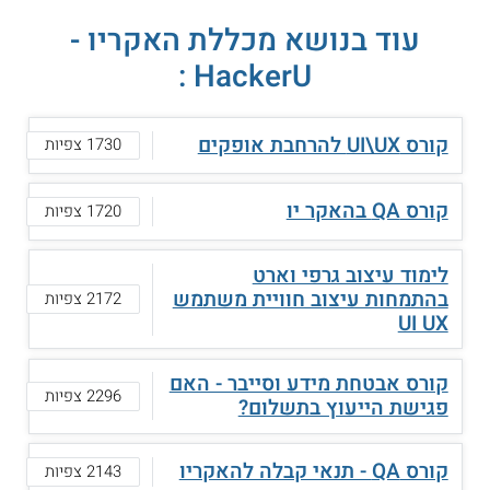
עוד בנושא מכללת האקריו -
HackerU :
קורס UI\UX להרחבת אופקים
1730 צפיות
קורס QA בהאקר יו
1720 צפיות
לימוד עיצוב גרפי וארט
בהתמחות עיצוב חוויית משתמש
2172 צפיות
UI UX
קורס אבטחת מידע וסייבר - האם
2296 צפיות
פגישת הייעוץ בתשלום?
קורס QA - תנאי קבלה להאקריו
2143 צפיות