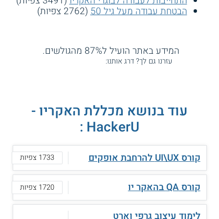
התחייבות לעבודה לבוגרי האקריו
(3491 צפיות)
הבטחת עבודה מעל גיל 50
(2762 צפיות)
המידע באתר הועיל ל87% מהגולשים.
עזרנו גם לך? דרג אותנו:
עוד בנושא מכללת האקריו -
HackerU :
קורס UI\UX להרחבת אופקים
1733 צפיות
קורס QA בהאקר יו
1720 צפיות
לימוד עיצוב גרפי וארט