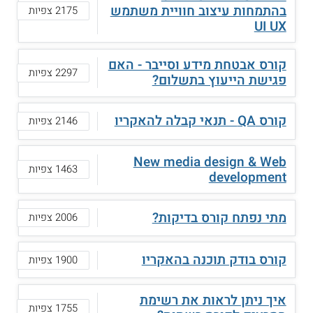
בהתמחות עיצוב חוויית משתמש
2175 צפיות
UI UX
קורס אבטחת מידע וסייבר - האם
2297 צפיות
פגישת הייעוץ בתשלום?
קורס QA - תנאי קבלה להאקריו
2146 צפיות
New media design & Web
1463 צפיות
development
מתי נפתח קורס בדיקות?
2006 צפיות
קורס בודק תוכנה בהאקריו
1900 צפיות
איך ניתן לראות את רשימת
1755 צפיות