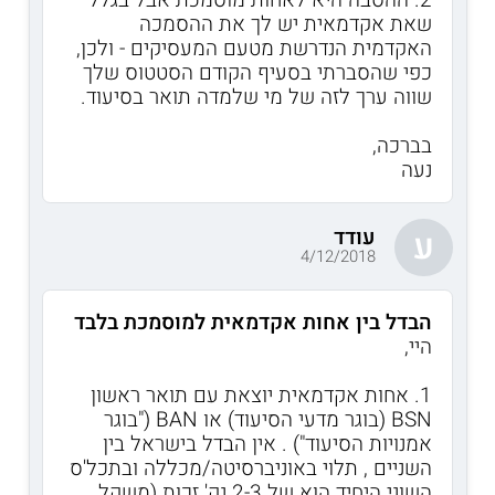
2. ההסבה היא לאחות מוסמכת אבל בגלל
שאת אקדמאית יש לך את ההסמכה
האקדמית הנדרשת מטעם המעסיקים - ולכן,
כפי שהסברתי בסעיף הקודם הסטטוס שלך
שווה ערך לזה של מי שלמדה תואר בסיעוד.
בברכה,
נעה
עודד
ע
4/12/2018
הבדל בין אחות אקדמאית למוסמכת בלבד
היי,
1. אחות אקדמאית יוצאת עם תואר ראשון
BSN (בוגר מדעי הסיעוד) או BAN ("בוגר
אמנויות הסיעוד") . אין הבדל בישראל בין
השניים , תלוי באוניברסיטה/מכללה ובתכל'ס
השוני היחיד הוא של 2-3 נק' זכות (משקל