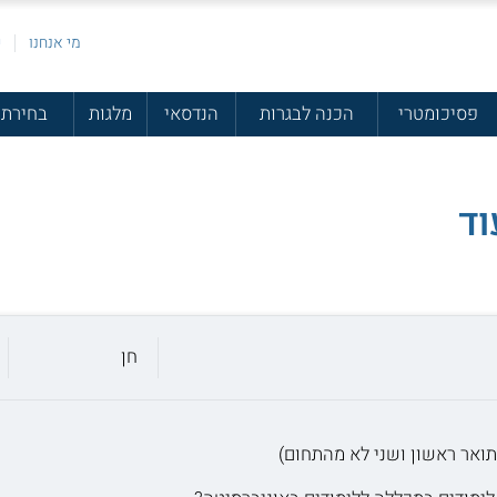
מי אנחנו
פ
פסיכומטרי
הכנה לבגרות
הנדסאי
מלגות
בחירת 
וד
חן
תואר ראשון ושני לא מהתחום)