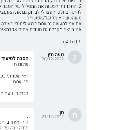
1. האם יש הבדל מבחינת קבלה לעבודה בין לימודים במכללה ללימודים באוניברסיטה?
2. התכוונתי לעשות את המסלול של הסבה ל
להתקדם ולכן ייעצו לי לבדוק גם את האופצי
משהו שהוא מקובל/אפשרי?
אם אני למעשה נרשמת כרגע לימודי תעודה ב
אני בעצם מקבלת גם תעודת אחות אקדמאית 
תודה רבה
נועה חזן
נ
הסבה לסיעוד
20/12/2022
שלום חן,
ראי שעניתי כע
חג שמח.
בברכה, נועה חזן
חן
ח
.
21/12/2022
היי ראיתי בדי
תודה רבה על ה