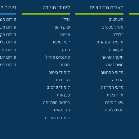
תארים מבוקשים
לימודי תעודה
פורום לי
משפטים
נדל"ן
פורום מנ
מנהל עסקים
שוק ההון
פורום מש
כלכלה
שפות
פורום תק
מדעי ההתנהגות
יופי וטיפוח
פורום כלכ
תקשורת
חינוך
פורום חינו
חינוך והוראה
פיננסים וניהול
פורום הנ
חשבונאות
תכנות
פורום פסי
מדעי המחשב
לימודי ביטוח
הנדסה
מזכירות
מדעי המדינה
לימודי פרסום
אדריכלות
טכנאות
עיצוב פנים
רפואה משלימה
פסיכולוגיה
הנדסאים
לימודי מחשבים