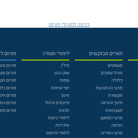
כניסה למנהלי פורום
תארים מבוקשים
לימודי תעודה
פורום לי
משפטים
נדל"ן
פורום מנ
מנהל עסקים
שוק ההון
פורום מש
כלכלה
שפות
פורום תק
מדעי ההתנהגות
יופי וטיפוח
פורום כלכ
תקשורת
חינוך
פורום חינו
חינוך והוראה
פיננסים וניהול
פורום הנ
חשבונאות
תכנות
פורום פסי
מדעי המחשב
לימודי ביטוח
הנדסה
מזכירות
מדעי המדינה
לימודי פרסום