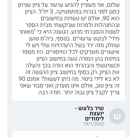
שלום, אני מעוניין להגיש ערעור על ציון שניתן
כמגן לפני בגרות במתמטיקה, 3 יח"ל. הציון
הוא 90, אולם יש טעויות בחישובים
ובהתנהלות ולמרות שביקשתי מבית הספר
לשנות והסברתי מדוע, הטענה היא כי "מאוחר
מידי" לבקש ערעורים. בנוסף, ביה"ס טוען
שחלק מזה ירד בשל היעדרויות שלי ויש לי
אישורים מוצדקים לכל החיסורים. היו מספר
בחינות בהן המורה טעה בחישוב הציון
וכשניגשתי והבהרתי הוא הודה בכך והעלה
את הציון, רק בסוף בחישוב ציון ההגשה זה
לא בא לידי ביטוי. מה ניתן לעשות? אמנם 90
זה ציון טוב, אולם אינו מוצדק ואני סבור שאני
צריך לקבל ציון גבוה יותר. תודה רבה
שיר בלעש -
יועצת
ש
לימודים
19/1/2022