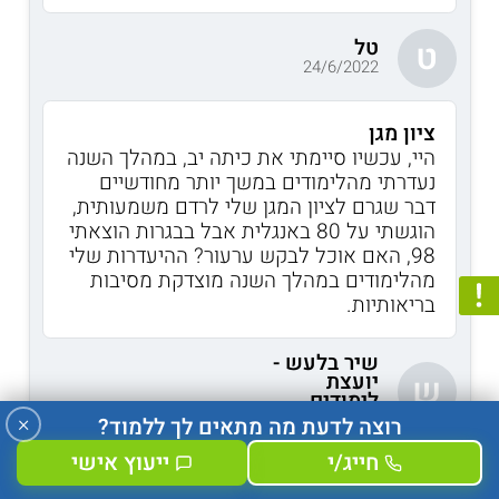
טל
ט
24/6/2022
ציון מגן
היי, עכשיו סיימתי את כיתה יב, במהלך השנה
נעדרתי מהלימודים במשך יותר מחודשיים
דבר שגרם לציון המגן שלי לרדם משמעותית,
הוגשתי על 80 באנגלית אבל בבגרות הוצאתי
98, האם אוכל לבקש ערעור? ההיעדרות שלי
מהלימודים במהלך השנה מוצדקת מסיבות
בריאותיות.
שיר בלעש -
יועצת
ש
לימודים
26/6/2022
×
רוצה לדעת מה מתאים לך ללמוד?
חייג/י
ייעוץ אישי
ציון מגן