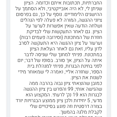
החברתיות, תכתובות איתם וכדומה. הציון
שניתן לי, לא היה אובייקטיבי, ולא הסתמך על
ההישגים הלימודיים. נוסף על כך, גם בפרסום
ציוני ההגשה, המורה לא פעלה לפי הנהלים
ושלחה הודעה שאין אפשרות לערער על
הציון. גם לאחר התעקשות שלי לבדיקת
חוזרת של המתכונת (וסירובה פעמים רבות)
וערעור על ציון ההגשה היא התעקשה לסרב
לדון עליו, זאת גם לאחר העלאת הציון
במתכונת. פניתי למחנך שלי שניסה לדבר
איתה על הציון, אך סורב. בסופו של דבר; יום
לפני בחינת הבגרות, פניתי למנהלת בית
הספר, שחזרה אליי, ואמרה לי שמאוחר מידי
לשנות את הציון.
כמובן שהוצאתי ציון גבוה בהרבה ממה
שהגישה אותי; 99 והפרש בין ציון ההגשה
לבגרות הוא 19 נק׳ לרעתי. המקצוע הוא
מדעי, 5 יחידות ולכן ציון ממוצע הבגרויות יורד
בצורה דרסטית וזה פוגע בסיכויים שלי
לקבלת מלגה בהמשך.