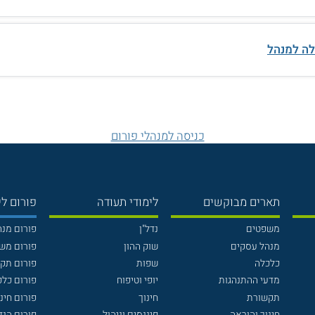
לה למנהל
כניסה למנהלי פורום
תארים מבוקשים
לימודי תעודה
פורום לי
משפטים
נדל"ן
פורום מנ
מנהל עסקים
שוק ההון
פורום מש
כלכלה
שפות
פורום תק
מדעי ההתנהגות
יופי וטיפוח
פורום כלכ
תקשורת
חינוך
פורום חינו
חינוך והוראה
פיננסים וניהול
פורום הנ