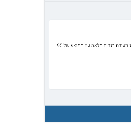
עד כמה שידוע לי, כדי להתקבל ללימודי משפטים במכללה למנהל על המועמדים להציג תעודת בגרות מלאה עם ממוצע של 95