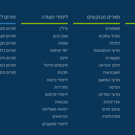
תארים מבוקשים
לימודי תעודה
פורום לי
משפטים
נדל"ן
פורום מנ
מנהל עסקים
שוק ההון
פורום מש
כלכלה
שפות
פורום תק
מדעי ההתנהגות
יופי וטיפוח
פורום כלכ
תקשורת
חינוך
פורום חינו
חינוך והוראה
פיננסים וניהול
פורום הנ
חשבונאות
תכנות
פורום פסי
מדעי המחשב
לימודי ביטוח
הנדסה
מזכירות
מדעי המדינה
לימודי פרסום
אדריכלות
טכנאות
עיצוב פנים
רפואה משלימה
פסיכולוגיה
הנדסאים
לימודי מחשבים