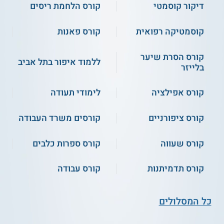
גוון העור והצבעים המתאימים לו.
דיקור קוסמטי
קורס הלחמת ריסים
ועוד.
קוסמטיקה רפואית
קורס פאנות
קהל יעד ותנאי קבלה
קורס הסרת שיער
ללמוד איפור בתל אביב
הקורס מיועד לכל המעוניינות ללמוד כיצד להתאפר ולהיראות
בלייזר
במיטבן. כמו כן, הקורס מתאים לנערות אשר צועדות את צעדיהן
הראשונים בתחומי הטיפוח והאיפור, וברצונן להכיר את טכניקות
העבודה באופן בסיסי.
קורס אפילציה
לימודי תעודה
מה מקבלים?
קורס ציפורניים
קורסים משרד העבודה
משתתפי הקורס מקבלים:
קורס שעווה
קורס ספרות כלבים
ערכת עבודה.
שיעורי שיווק לפתיחת עסק.
קורס העשרה נוסף.
קורס תדמיתנות
קורס עבודה
הטבות ומלגת לימודים לסמסטר הקרוב.
כל המסלולים
אודות מוסד הלימוד