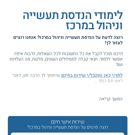
לימודי הנדסת תעשייה
וניהול במרכז
רוצה לדעת על
הנדסת תעשייה וניהול במרכז
? אנחנו רוצים
לעזור לך!
דרכנו תוכל לקבל את כל התשובות לכל השאלות, לרבות איפה
אפשר ללמוד, תנאי קבלה למסלולים השונים, מלגות, מה העלויות
ועוד.
לחץ/י כאן ותקבל/י שירות בחינם
שיחסוך לך הרבה זמן, כאבי
ראש וגם כסף ...
המידע באתר הועיל ל87% מהגולשים.
עזרנו גם לך? דרג אותנו:
המשך קריאה
שירות אישי חינם
לימודי הנדסת תעשייה וניהול בתל אביב והמרכז
רוצה פרטים על הנדסת תעשייה וניהול במרכז?