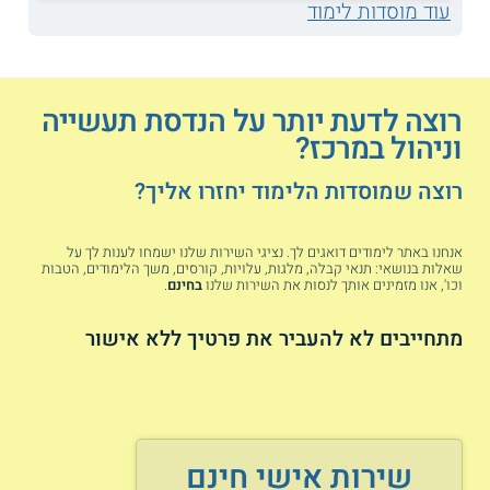
עוד מוסדות לימוד
חשוב להדגיש כי לא בכל עת זמינים כל
מסלולי הלימוד בכל שלוחות המכללה ומומלץ
לוודא את הזמינות מול מוסד הלימוד.
רוצה לדעת יותר על הנדסת תעשייה
וניהול במרכז?
המכון הטכנולוגי חולון HIT -
במכון
רוצה שמוסדות הלימוד יחזרו אליך?
הטכנולוגי HIT מתקיימים לימודים בתחום זה
במסגרת הפקולטה לניהול טכנולוגיה.
הסטודנטים יכולים ללמוד במספר התמחויות
אנחנו באתר לימודים דואגים לך. נציגי השירות שלנו ישמחו לענות לך על
כגון ניהול תפעול ולוגיסטיקה, ניהול משאבי
שאלות בנושאי: תנאי קבלה, מלגות, עלויות, קורסים, משך הלימודים, הטבות
וכו', אנו מזמינים אותך לנסות את השירות שלנו
בחינם
.
אנוש, ניהול פרויקטים או מערכות מידע וניתוח
נתוני עתק ביג דאטה. הבוגרים יכולים להמשיך
מתחייבים לא להעביר את פרטיך ללא אישור
לתואר שני בניהול טכנולוגיה בהתמחויות
שונות. מסלולים נוספים הנלמדים במכון
כוללים לימודי הנדסת חשמל, לימודי מדעי
המחשב, לימודי מתמטיקה שימושית, לימודי
טכנולוגיות דיגיטליות ברפואה, לימודי
טכנולוגיות למידה וכן מקצועות העיצוב.
שירות אישי חינם