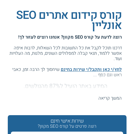
קורס קידום אתרים SEO
אונליין
רוצה לדעת על
קורס SEO מקוון
? אנחנו רוצים לעזור לך!
דרכנו תוכל לקבל את כל התשובות לכל השאלות, לרבות איפה
אפשר ללמוד, תנאי קבלה למסלולים השונים, מלגות, מה העלויות
ועוד.
לחץ/י כאן ותקבל/י שירות בחינם
שיחסוך לך הרבה זמן, כאבי
ראש וגם כסף ...
המידע באתר הועיל ל87% מהגולשים.
עזרנו גם לך? דרג אותנו:
המשך קריאה
קורס SEO אונליין מהבית
שירות אישי חינם
רוצה פרטים על קורס SEO מקוון?
תחום קידום האתרים, הידוע גם בשם SEO, הוא אחד המקצועות