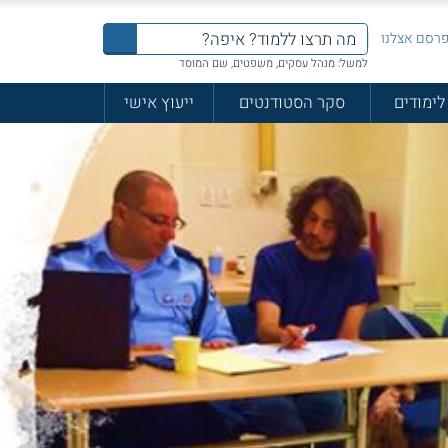
רסם אצלנו
למשל: מנהל עסקים, משפטים, שם המוסד
לימודים
סקר הסטודנטים
ייעוץ אישי