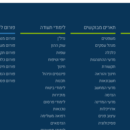
תארים מבוקשים
לימודי תעודה
פורום לי
משפטים
נדל"ן
פורום מנ
מנהל עסקים
שוק ההון
פורום מש
כלכלה
שפות
פורום תק
מדעי ההתנהגות
יופי וטיפוח
פורום כלכ
תקשורת
חינוך
פורום חינו
חינוך והוראה
פיננסים וניהול
פורום הנ
חשבונאות
תכנות
פורום פסי
מדעי המחשב
לימודי ביטוח
הנדסה
מזכירות
מדעי המדינה
לימודי פרסום
אדריכלות
טכנאות
עיצוב פנים
רפואה משלימה
פסיכולוגיה
הנדסאים