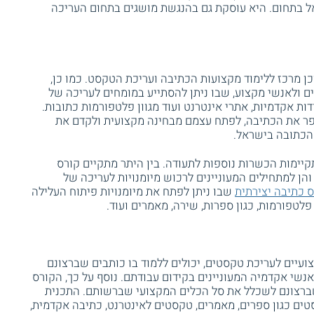
ראל בתחום. היא עוסקת גם בהנגשת מושגים בתחום העריכה
 2006 כהוצאה לאור וכן מרכז ללימוד מקצועות הכתיבה ועריכת הטקסט. כמו כן,
ים ולאנשי מקצוע, שבו ניתן להסתייע במומחים לעריכה של
ות אקדמיות, אתרי אינטרנט ועוד מגוון פלטפורמות כתובות.
שפר את הכתיבה, לפתח עצמם מבחינה מקצועית ולקדם את
הכתובה בישראל.
יימות הכשרות נוספות לתעודה. בין היתר מתקיים קורס
הן למתחילים המעוניינים לרכוש מיומנויות לעריכה של
 כתיבה יצירתית
שבו ניתן לפתח את מיומנויות פיתוח העלילה
פלטפורמות, כגון ספרות, שירה, מאמרים ועוד.
ועיים לעריכת טקסטים, יכולים ללמוד בו כותבים שברצונם
אנשי אקדמיה המעוניינים בקידום עבודתם. נוסף על כך, הקורס
 שברצונם לשכלל את סל הכלים המקצועי שברשותם. התכנית
טים כגון ספרים, מאמרים, טקסטים לאינטרנט, כתיבה אקדמית,