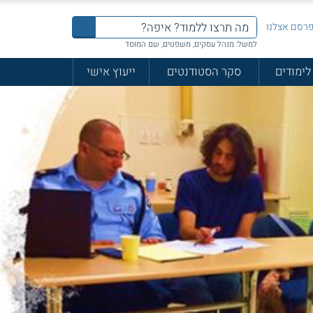
רסם אצלנו
למשל: מנהל עסקים, משפטים, שם המוסד
לימודים
סקר הסטודנטים
ייעוץ אישי