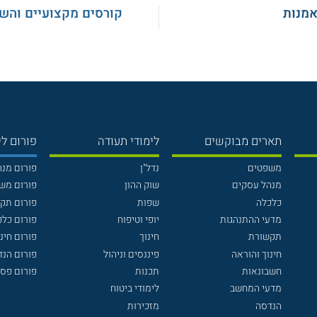
אמנות
קורסים מקצועיים והש
תארים מבוקשים
לימודי תעודה
פורום לי
משפטים
נדל"ן
פורום מנ
מנהל עסקים
שוק ההון
פורום מש
כלכלה
שפות
פורום תק
מדעי ההתנהגות
יופי וטיפוח
פורום כלכ
תקשורת
חינוך
פורום חינו
חינוך והוראה
פיננסים וניהול
פורום הנ
חשבונאות
תכנות
פורום פסי
מדעי המחשב
לימודי ביטוח
הנדסה
מזכירות