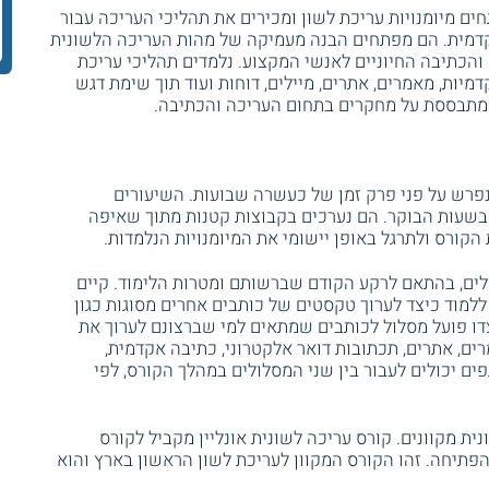
 מיומנויות עריכת לשון ומכירים את תהליכי העריכה עבור
אקדמית. הם מפתחים הבנה מעמיקה של מהות העריכה הלשונית
והכתיבה החיוניים לאנשי המקצוע. נלמדים תהליכי עריכת
דמיות, מאמרים, אתרים, מיילים, דוחות ועוד תוך שימת דגש
 מתבססת על מחקרים בתחום העריכה והכתיבה.
יות והוא נפרש על פני פרק זמן של כעשרה שבועות. השיעורים
בשעות הבוקר. הם נערכים בקבוצות קטנות מתוך שאיפה
ורס ולתרגל באופן יישומי את המיומנויות הנלמדות.
לים, בהתאם לרקע הקודם שברשותם ומטרות הלימוד. קיים
 ללמוד כיצד לערוך טקסטים של כותבים אחרים מסוגות כגון
צדו פועל מסלול לכותבים שמתאים למי שברצונם לערוך את
רים, אתרים, תכתובות דואר אלקטרוני, כתיבה אקדמית,
ים יכולים לעבור בין שני המסלולים במהלך הקורס, לפי
ית מקוונים. קורס עריכה לשונית אונליין מקביל לקורס
הפתיחה. זהו הקורס המקוון לעריכת לשון הראשון בארץ והוא