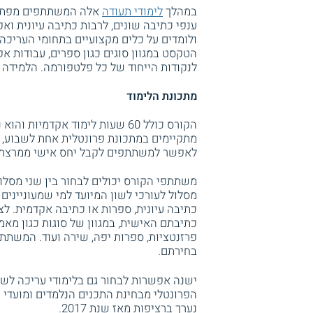
במהלך
לימודי תעודה
אלה המשתתפים מפתחים
ענפי כתיבה שונים, לרבות כתיבה עיונית ו
ולומדים על כלים מקצועיים בתחומי העריכה 
הטקסט במגוון סוגים כגון ספרים, עבודות אק
לנקודות הייחוד של כל פלטפורמה. הלמידה
מתכונת הלימוד
הקורס כולל 60 שעות לימוד אקדמ
מתקיימים במתכונת פרונטלית אחת לשבוע, 
לאפשר למשתתפים לקבל יחס אישי ממרצת הק
משתתפי הקורס יכולים לבחור בין שני מסלו
מסלול לעורכי לשון המיועד למי שמעוניינים
כתיבה עיונית, ספרות או כתיבה אקדמית. ל
כתיבתם האישית, במגוון של סוגות כגון מאמ
פרזנטציות, ספרות יפה, שירה ועוד. המשתתפ
בחירתם.
ישנה אפשרות לבחור גם בלימודי עריכה לשונ
הפרונטלי מבחינת התכנים הנלמדים ומועדי 
נערך ברציפות מאז שנת 2017.