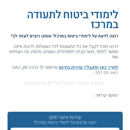
לימודי ביטוח לתעודה
במרכז
רוצה לדעת על
לימודי ביטוח במרכז
? אנחנו רוצים לעזור לך!
דרכנו תוכל לקבל את כל התשובות לכל השאלות, לרבות איפה
אפשר ללמוד, תנאי קבלה למסלולים השונים, מלגות, מה העלויות
ועוד.
לחץ/י כאן ותקבל/י שירות בחינם
שיחסוך לך הרבה זמן, כאבי
ראש וגם כסף ...
המידע באתר הועיל ל87% מהגולשים.
עזרנו גם לך? דרג אותנו:
המשך קריאה
לימודי ביטוח בתל אביב והמרכז
שירות אישי חינם
רוצה פרטים על לימודי ביטוח במרכז?
באזור מרכז הארץ מתקיימות מגוון הכשרות לתעודה בתחום