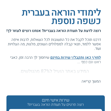
לימודי הוראה בעברית
כשפה נוספת
רוצה לדעת על
תעודת הוראה בעברית
? אנחנו רוצים לעזור לך!
דרכנו תוכל לקבל את כל התשובות לכל השאלות, לרבות איפה
אפשר ללמוד, תנאי קבלה למסלולים השונים, מלגות, מה העלויות
ועוד.
לחץ/י כאן ותקבל/י שירות בחינם
שיחסוך לך הרבה זמן, כאבי
ראש וגם כסף ...
המידע באתר הועיל ל87% מהגולשים.
עזרנו גם לך? דרג אותנו:
המשך קריאה
לימודי תעודת הוראה בעברית כשפה נוספת
שירות אישי חינם
רוצה פרטים על תעודת הוראה בעברית?
החייאת השפה העברית היא תופעה יוצאת דופן, כאשר העברית