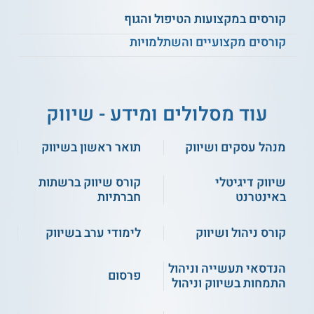
קורסים במקצועות הטיפול והגוף
בקורס נידונים נושאים רבים ובהם גם:
קורסים מקצועיים והשתלמויות
הגדלת מאגרי לקוחות
ניהול יעיל של דף
עסקי
עוד מסלולים ומידע - שיווק
שיווק מחדש
לידים חמים
רימרקטינג
ניהול קמפיינים
תקציבים והגעה
קידום בקבוצות
מנהל עסקים ושיווק
תואר ראשון בשיווק
לתוצאות
פילוח קהלי מטרה
כתיבת תוכן וקידום
קישור לדפי נחיתה
אורגני
ייעול שיטות העבודה
שיווק דיגיטלי
קורס שיווק ברשתות
מיתוג ושייוק עסק
ועוד
באינטרנט
חברתיות
בפייסבוק
קידום ממומן Power
Editor
קורס ניהול ושיווק
לימודי ערב בשיווק
הנדסאי תעשייה וניהול
פרסום
על מוסד הלימוד
התמחות בשיווק וניהול
במ.ט.י גליל מערבי ניתן ללמוד במגוון רחב של קורסים בענפי
העסקים והניהול. תכניות אלה מתאימות ליזמים ולבעלי עסקים