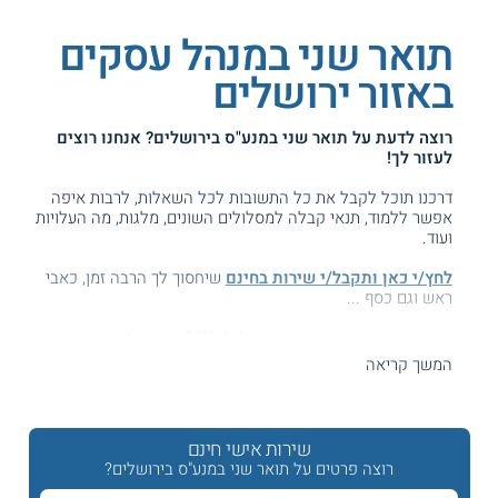
תואר שני במנהל עסקים
באזור ירושלים
רוצה לדעת על
תואר שני במנע"ס בירושלים
? אנחנו רוצים
לעזור לך!
דרכנו תוכל לקבל את כל התשובות לכל השאלות, לרבות איפה
אפשר ללמוד, תנאי קבלה למסלולים השונים, מלגות, מה העלויות
ועוד.
לחץ/י כאן ותקבל/י שירות בחינם
שיחסוך לך הרבה זמן, כאבי
ראש וגם כסף ...
המידע באתר הועיל ל87% מהגולשים.
עזרנו גם לך? דרג אותנו:
המשך קריאה
שירות אישי חינם
תואר שני במנהל עסקים MBA בירושלים
רוצה פרטים על תואר שני במנע"ס בירושלים?