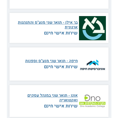
שמציע לימודים אקדמיים המותאמים לסטודנטים שומרי מצוות,
שמתקיימים בהפרדה בין נשים לגברים.
תואר שני במנהל עסקים
לדתיים
ניתן למצוא נכון להיום רק בקמפוס לב, המיועד לגברים.
המסלול שואף לפתח מיומנויות ניהוליות רב תחומיות בקרב
בר אילן - תואר שני מנע"ס והתנהגות
הסטודנטים ולאפשר להם לפתח קריירה ניהולית.
ארגונית
שירות אישי חינם
התכנית כוללת ארבעה סמסטרים רצופים וניתן לסיימה ב - 15
חודשים בערך. היא נלמדת במסלול ללא כתיבת תזה בלבד. במוסד
הלימוד מתקיימים כמה מסלולי התמחות בתואר השני. אלה
כוללים תואר שני במנהל עסקים בהתמחות מימון וניהול פיננסי,
תואר שני במנהל עסקים בהתמחות ניהול טכנולוגיות מידע, תואר
שני במנהל עסקים בהתמחות ניהול יזמות וטכנולוגיה וכן מסלול
חיפה - תואר שני מנע"ס וספנות
ניהול כללי, בו שמים דגש על ענף משאבי האנוש.
שירות אישי חינם
מתקבלים או לא? קראו על
תנאי קבלה לתואר
שני במנהל עסקים
רוצים ללמוד באזורים אחרים? קראו על
תואר
שני במנהל עסקים בשרון
אונו - תואר שני במנהל עסקים
ואקטואריה
שירות אישי חינם
תואר שני במנהל עסקים בשומרון