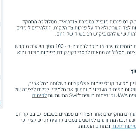
 קורס פיתוח מובייל בסביבת אנדרואיד. מסלול זה מתמקד
ח לצד השרת ולא רק על פיתוח צד הלקוח. התלמידים לומדים
דמות שיש להם ביקוש רב בשוק של היום.
משך הקורס הוא כ - 470 שעות והוא מתקיים במתכונת ערב או בוקר לבחירה. כ - 100 מסך השעות מוקדש
יות. מסלול זה מתאים לחסרי רקע קודם בפיתוח תוכנה והוא
וץ
יון מציעה קורס פיתוח אפליקציות בשלוחה בתל אביב,
טות הפיתוח העדכניות וחושף את תלמידיו לכלים ליצירה של
המשמשת
לפיתוח
ע
ורים מתקיימים אחר הצהריים פעמיים בשבוע וגם בבוקר יום
ישי. בתחילת הקורס נערכת מכינה של 30 שעות בה מתוודעים למושגים בסביבת הפיתוח. יש לציין כי
יתוח תוכנה
ובתחום התכנות.