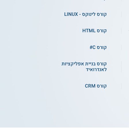
ב-Construct 3
קורס לינוקס - LINUX
התחילו ללמוד
קורס HTML
קורס C#
קורס בניית אפליקציות
לאנדרואיד
קורס CRM