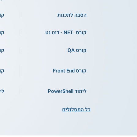
הסבה לתכנות
קורס
שירות אישי חינם
קורס .NET - דוט נט
קור
קורס אונליין
קו
קורס QA
קו
קורס Front End
קורס
לימוד PowerShell
לי
קורס המשחק הראשון שלי
- פיתוח משחקים ב-Unity -
קו
מותאם לילדים
כל המסלולים
התחילו ללמוד