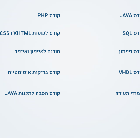
Flutter
 JAVA
קורס PHP
התחילו ללמוד
התחילו ללמוד
ס SQL
קורס לשפות XHTML ו CSS
רס אונליין
קורס אונליין
רס פייתון
תוכנה לאייפון ואייפד
 VHDL
קורס בדיקות אוטומטיות
מודי תעודה
קורס הסבה לתכנות JAVA
קורס היכרות עם Unity -
קורס פיתוח משחקים ב-
רס חינמי - מותאם לילדים
Unity למתחילים - מותאם
לילדים
התחילו ללמוד
התחילו ללמוד