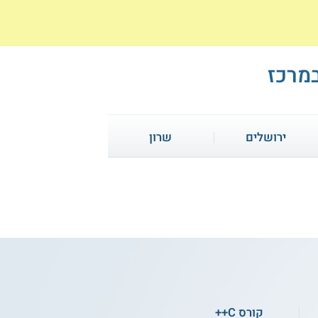
במרכז
ירושלים
שרון
קורס אונליין
קורס פיתוח משחקי מחשב
קורס C++