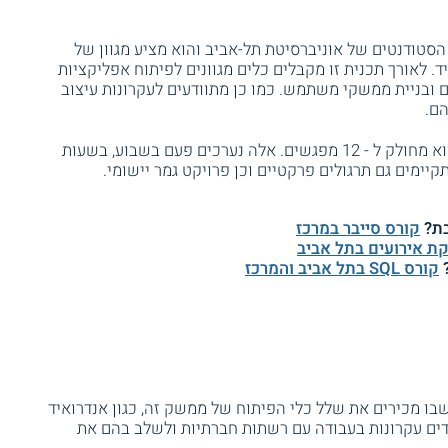
הסטודנטים של אוניברסיטת תל-אביב והוא מציע מגוון של
. לאורך תכנית זו מקבלים כלים מגוונים לפיתוח אפליקציות
ם ובניית ממשקי משתמש. כמו כן מתוודעים לעקרונות עיצוב
הם.
הקורס כולל כ - 56 שעות לימוד אקדמיות והוא מחולק ל - 12 מפגשים. אלה נערכים פעם בשבוע, בשעות
קיימים גם תרגולים פרקטיים וכן פרויקט גמר יישומי.
בת?
קורס סייבר במרכז
ת אירועים בתל אביב
?
קורס SQL בתל אביב והמרכז
בו מכירים את שלל כלי הפיתוח של ממשק זה, כגון אנדרואיד
משתתפים גם לומדים עקרונות בעבודה עם רשתות חברתיות ולשלב בהם את