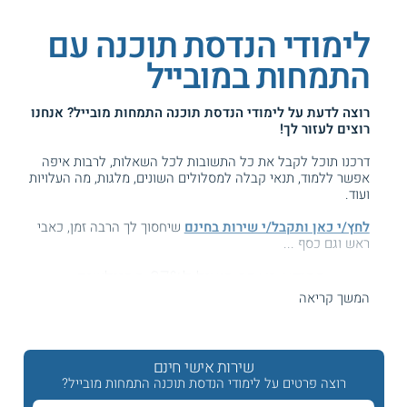
לימודי הנדסת תוכנה עם
התמחות במובייל
רוצה לדעת על
לימודי הנדסת תוכנה התמחות מובייל
? אנחנו
רוצים לעזור לך!
דרכנו תוכל לקבל את כל התשובות לכל השאלות, לרבות איפה
אפשר ללמוד, תנאי קבלה למסלולים השונים, מלגות, מה העלויות
ועוד.
לחץ/י כאן ותקבל/י שירות בחינם
שיחסוך לך הרבה זמן, כאבי
ראש וגם כסף ...
המידע באתר הועיל ל87% מהגולשים.
עזרנו גם לך? דרג אותנו:
המשך קריאה
שירות אישי חינם
לימודי הנדסת תוכנה עם התמחות מובייל ומערכות ניידות
רוצה פרטים על לימודי הנדסת תוכנה התמחות מובייל?