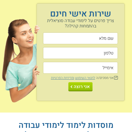
ובמוסדות לשירותי רווחה ומספקים שירותים לאוכלוסיות שונות
שנמצאות במשבר ובמצוקה.
שירות אישי חינם
צריך פרטים על לימודי עבודה סוציאלית
יש לכם חוש צדק מפותח? קראו גם על
לימודי
בהתמחות קהילה?
משפטים ועבודה סוציאלית
רוצים לסייע לסובלים מטראומה? קראו גם על
תואר שני בעבודה סוציאלית התמחות
בטראומה
נושאי הלימוד
אני מסכים/ה
לתנאי השימוש
ומדיניות הפרטיות
עבודה קבוצתית
אני רוצה
סינגור קהילתי
קהילתית
פיתוח משאבים
יזמות חברתית
ופילנתרופיה
מוסדות לימוד לימודי עבודה