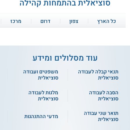
סוציאלית בהתמחות קהילה
עבודה סוציאלית עם
טכניקות התערבות
בני נוער
כל הארץ
צפון
דרום
מרכז
התמודדות עם מצבי
תיאוריות התפתחות
טראומה
עבודה סוציאלית במגזר
משפט ועבודה
השלישי
סוציאלית
עוד מסלולים ומידע
4.0
(1)
שירותי תיקון בעבודה
פרקטיקות לשינוי
תנאי קבלה לעבודה
משפטים ועבודה
בר אילן - עבודה סוציאלית
הסוציאלית
מדיניות
בהתמחות קהילה
סוציאלית
סוציאלית
הסבה לעבודה
מלגות לעבודה
דרכי התערבות ארגונית
טיפול קוגניטיבי
שירות אישי חינם
וקהילתית
התנהגותי
סוציאלית
סוציאלית
תואר שני עבודה
חשיבה פסיכודינמית
מדעי ההתנהגות
ועוד
סוציאלית
אריאל - לימודי עבודה
לעובדים סוציאליים
סוציאלית קהילתית