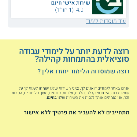
שירות אישי חינם
בכישורי יזמות ויצירתיות ובתחושת שליחות לסייע לזולת. התכנית
4.0 (1 חוו"ד)
מתאימה במיוחד למעוניינים להשתלב במסגרות חברתיות, ברמה
המקומית והארצית, ולהוביל שינויים במדיניות קהילתית בתחום
עוד מוסדות לימוד
הרווחה והטיפול.
תכנית הלימודים
הסטודנטים במגמת התמחות זו מתמקדים בתהליכי התערבות וסיוע
לארגונים, למגזרים, לעמותות ולקבוצות במישור הקהילתי. כך הם
רוצה לדעת יותר על לימודי עבודה
בוחנים אפשרויות לשיתוף פעולה בין ארגונים ולתכנון קהילתי
סוציאלית בהתמחות קהילה?
מתאים שנועד לאבחן ולאתר בעיות, קשיים וצרכים חברתיים. כמו
כן, הם דנים בדרכים בהן אפשר לארגן ולגייס שירותים וקבוצות כדי
רוצה שמוסדות הלימוד יחזרו אליך?
להתמודד עם סוגיות חברתיות בוערות במדינה וכן להציע ולהפעיל
תהליכי מדיניות חברתית ליצירת שינוי מבחינה חוקית ופרקטית.
מתכונת הלימוד
אנחנו באתר לימודים דואגים לך. נציגי השירות שלנו ישמחו לענות לך על
שאלות בנושאי: תנאי קבלה, מלגות, עלויות, קורסים, משך הלימודים, הטבות
וכו', אנו מזמינים אותך לנסות את השירות שלנו
בחינם
.
ברוב מוסדות הלימוד הסטודנטים יכולים לבחור במגמת התמחות זו
לקראת השנה השנייה ללימודים, שנמשכים כשלוש שנים.
הסטודנטים בהתמחות משתתפים בשיעורי חובה, בקורסי בחירה
מתחייבים לא להעביר את פרטיך ללא אישור
ובסמינריונים מחקריים בתחום הקהילתי.
החל מהשנה הראשונה הסטודנטים משתלבים בלימודי שדה
מעשיים במסגרות קהילתיות שונות. הם משתלבים במחלקות