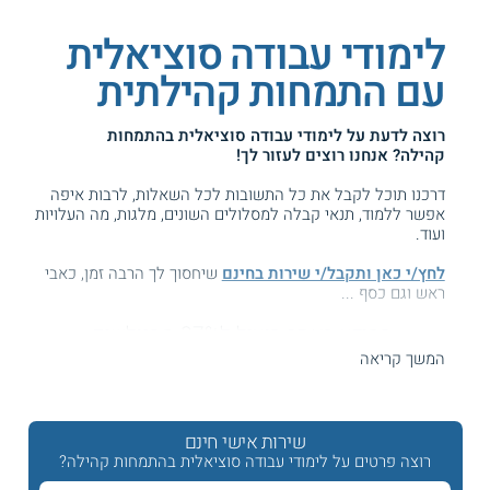
לימודי עבודה סוציאלית
עם התמחות קהילתית
רוצה לדעת על
לימודי עבודה סוציאלית בהתמחות
קהילה
? אנחנו רוצים לעזור לך!
דרכנו תוכל לקבל את כל התשובות לכל השאלות, לרבות איפה
אפשר ללמוד, תנאי קבלה למסלולים השונים, מלגות, מה העלויות
ועוד.
לחץ/י כאן ותקבל/י שירות בחינם
שיחסוך לך הרבה זמן, כאבי
ראש וגם כסף ...
המידע באתר הועיל ל87% מהגולשים.
עזרנו גם לך? דרג אותנו:
המשך קריאה
שירות אישי חינם
לימודי עבודה סוציאלית עם התמחות קהילה - עבודה
רוצה פרטים על לימודי עבודה סוציאלית בהתמחות קהילה?
סוציאלית קהילתית