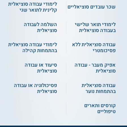
לימודי עבודה סוציאלית
שכר עובדים סוציאליים
קלינית לתואר שני
רוצים לעבוד עם מתבגרים? קראו על
לימודי
עבודה סוציאלית בהתמחות נוער
לימודי תואר שלישי
השלמה לעבודה
בעבודה סוציאלית
סוציאלית
תנאי קבלה
עבודה סוציאלית ללא
לימודי עבודה סוציאלית
הקבלה למגמת ההתמחות נעשית בדרך כלל בשנה השנייה. כדי
פסיכומטרי
בהתמחות קהילה
להתקבל ללימודי העבודה הסוציאלית, יש צורך בציון
בפסיכומטרי
ובתעודת בגרות מלאה, לרוב מושם דגש על הציון
בבגרות
אפיק מעבר - עבודה
סיעוד או עבודה
במתמטיקה
ובבגרות באנגלית ברמת 4 יחידות לימוד לפחות. ציון
ההתאמה הנדרש נע בין 600 - 660 ומשתנה בין המוסדות. לעתים
סוציאלית
סוציאלית
ישנה מגבלת גיל והמועמדים יכולים להירשם מגיל 19 או 20 שנה
ומעלה בלבד.
עבודה סוציאלית
פסיכולוגיה או עבודה
בהתמחות נוער
סוציאלית
בחלק ממוסדות הלימוד, מועמדים שיש ברשותם ממוצע בגרויות
גבוה יכולים להתקבל גם בלי צורך בפסיכומטרי. במקרה זה יש
צורך להציג ציון במבחן אמי"ר לבדיקת השליטה באנגלית.
קורסים ותארים
המועמדים עוברים ראיונות קבלה אישיים כחלק מתנאי הקבלה.
טיפוליים
מתקבלים לתכנית או לא? קראו על
תנאי