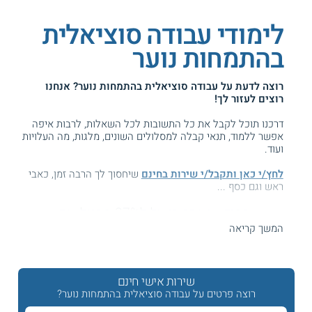
לימודי עבודה סוציאלית
בהתמחות נוער
רוצה לדעת על
עבודה סוציאלית בהתמחות נוער
? אנחנו
רוצים לעזור לך!
דרכנו תוכל לקבל את כל התשובות לכל השאלות, לרבות איפה
אפשר ללמוד, תנאי קבלה למסלולים השונים, מלגות, מה העלויות
ועוד.
לחץ/י כאן ותקבל/י שירות בחינם
שיחסוך לך הרבה זמן, כאבי
ראש וגם כסף ...
המידע באתר הועיל ל87% מהגולשים.
עזרנו גם לך? דרג אותנו:
המשך קריאה
שירות אישי חינם
לימודי עבודה סוציאלית עם התמחות נוער וילדים
רוצה פרטים על עבודה סוציאלית בהתמחות נוער?