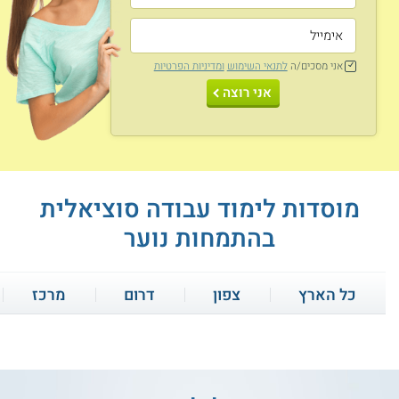
מתקיימים במתכונת מלאה שבה לומדים בחמישה ימים מלאים
בשבוע. תחום הנוער והילדים מתקיים בדרך כלל כהתמחות
במסגרת לימודים אלה, שכוללת קורסים וסדנאות ייעודיות. במסלול
משולבות בדרך כלל סדנאות מעשיות בתחום ההתערבות עם ילדים
ונוער וכן פרויקטים יישומיים בקהילה. את ההתמחות מתחילים
אני מסכים/ה
לתנאי השימוש
ומדיניות הפרטיות
כבר משנת הלימודים הראשונה.
אני רוצה
תכנית זו משלבת בין לימודים עיוניים לבין הכשרה מעשית בשדה.
הסטודנטים מתנסים בעבודה עם אוכלוסיות צעירים ובפעילות
בארגונים ועמותות בתחום הרווחה במסגרת של כיום שבועי אחד.
במהלך ההכשרה בשדה הסטודנטים יכולים להכיר הלכה למעשה
את הכלים הנלמדים ולהתנסות בטכניקות הערכה, התערבות
ומחקר.
מוסדות לימוד עבודה סוציאלית
הסבה לעבודה סוציאלית
בהתמחות נוער
מסלולי
הסבת אקדמאים לעבודה סוציאלית
מיועדים בדרך כלל
לבעלי תארים בתחומים משיקים כגון פסיכולוגיה, מדעי ההתנהגות
או חינוך שברצונם לקבל את ההכשרה הנדרשת לשמש עובדים
כל הארץ
צפון
דרום
מרכז
סוציאליים ולהיות זכאים לתואר ראשון בתחום. הלימודים
מתמקדים בתיאוריות בעבודה הסוציאלית ובהיכרות עם שלל
תהליכי התערבות לקבוצות ופרטים. מסלולים אלה נפרשים לרוב
על פני כשנתיים וכוללים מספר ימי לימוד בשבוע ונוסף על כך
קורס אונליין
מספר ימי התנסות מעשית.