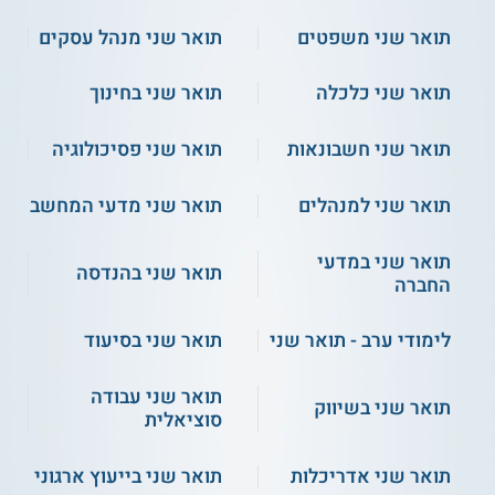
הלימודים לא מתקיים קשר מכל סוג שהוא.
תואר שני משפטים
תואר שני מנהל עסקים
למידע נוסף לחצו:
המכללה לחינוך ע"ש דוד ילין
תואר שני כלכלה
תואר שני בחינוך
תואר שני חשבונאות
תואר שני פסיכולוגיה
תואר שני למנהלים
תואר שני מדעי המחשב
תואר שני במדעי
תואר שני בהנדסה
החברה
לימודי ערב - תואר שני
תואר שני בסיעוד
תואר שני עבודה
תואר שני בשיווק
סוציאלית
תואר שני אדריכלות
תואר שני בייעוץ ארגוני