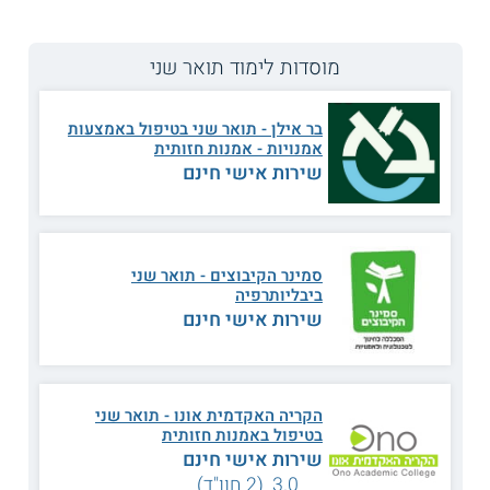
תואר שני M.A.A.T. בטיפול במוזיקה במכללה האקדמית דוד
ילין
מוסדות לימוד תואר שני
מפתח ללב ולנפש
בר אילן - תואר שני בטיפול באמצעות
מוזיקה ידועה בכך שהיא משפיעה על הגוף והנפש גם יחד,
אמנויות - אמנות חזותית
מחקרים מראים שלאנשים מתרבויות שונות יש תגובות
שירות אישי חינם
אוניברסליות לשמיעת מוזיקה ולנגינה. המוזיקה מסייעת גם ליצור
זיקה ותקשורת בין בני אדם ותורמת להתפתחות, מסיבה זו יש
מטפלים שמשלבים אותה במערך התרפיה שלהם. לפי גישת
הטיפול במוזיקה, המטפלים רותמים מאפיינים כמו קצב, לחן,
צלילים ומילים ונעזרים בהם כדי לעזור למטופלים להתגבר על
סמינר הקיבוצים - תואר שני
קשיים, מצוקות וחסמים.
ביבליותרפיה
שירות אישי חינם
במכללת דוד ילין ניתן ללמוד במסלול
לתואר שני בתרפיה
במוזיקה
, בו מקבלים כלים שיכולים לעזור למטפלים לגשת
לעולמם הפנימי של המטופלים שלהם דרך ביטוי יצירתי ונגינה.
בפני בוגרי התכנית פתוחות אפשרויות תעסוקה בשירותי בריאות
הנפש ובמוסדות חינוך. הם יכולים, בין היתר, להשתלב בעבודה עם
הקריה האקדמית אונו - תואר שני
ילדים, בני נוער, מבוגרים וקשישים במסגרות כבתי חולים, פנימיות
בטיפול באמנות חזותית
או בתי ספר של החינוך הרגיל והמיוחד.
שירות אישי חינם
תכנית הלימודים
3.0 (2 חוו"ד)