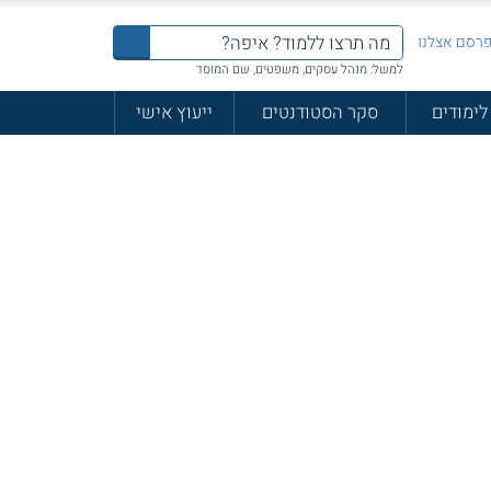
רסם אצלנו
למשל: מנהל עסקים, משפטים, שם המוסד
לימודים
סקר הסטודנטים
ייעוץ אישי