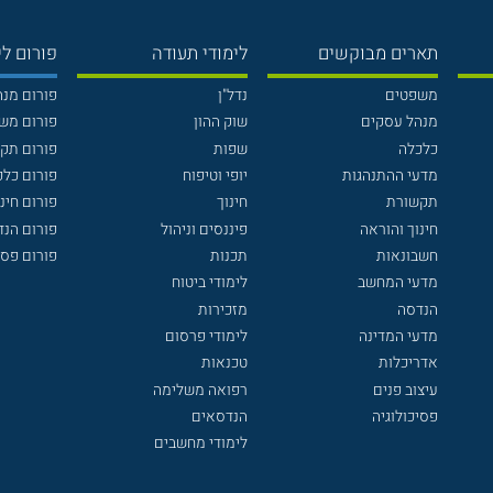
תארים מבוקשים
לימודי תעודה
פורום לי
משפטים
נדל"ן
פורום מנ
מנהל עסקים
שוק ההון
פורום מש
כלכלה
שפות
פורום תק
מדעי ההתנהגות
יופי וטיפוח
פורום כלכ
תקשורת
חינוך
פורום חינו
חינוך והוראה
פיננסים וניהול
פורום הנ
חשבונאות
תכנות
פורום פסי
מדעי המחשב
לימודי ביטוח
הנדסה
מזכירות
מדעי המדינה
לימודי פרסום
אדריכלות
טכנאות
עיצוב פנים
רפואה משלימה
פסיכולוגיה
הנדסאים
לימודי מחשבים