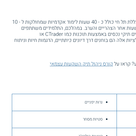
קורס ניתוח טכני ביחידת לימוד החוץ של מכללת תל חי כולל כ - 40 שעות לימוד אקדמיות שמחולקות ל - 10
שעות אחר הצהריים והערב. במהלכם, התלמידים משתתפים
בהרצאות ובתרגולים מעשיים בהם הם מנהלים תיקי נכסים באמצעות תוכנות כמו CTrader או
סימולציות אלה הם בוחנים דרך דיונים כיתתיים, הדגמות חיות וניתוח
? קראו על
קורס ניהול תיק השקעות עצמאי
נרות יפניים
סטיות מסחר