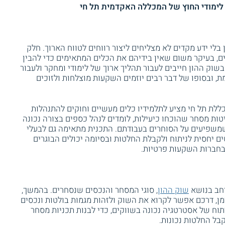
ת לימודי החוץ של המכללה האקדמית תל חי
לי ידע מקדים לא מצליחים ליצור רווחים לטווח הארוך. חלק
ים, בעיקר משום שאין בידיהם את הכלים המתאימים כדי להבין
וק ההון חייבים לעבור תהליך ארוך של לימודי ומחקר ולעבור
 ובסופו של דבר רבים יוזמים השקעות מוצלחות ולזוכים
ללת תל חי מציע לתלמידיו כלים מעשיים וחוקים להתנהלות
טות מסחר שהוכחו כיעילות, לומדים לנהל כספים בצורה נכונה
שמשפיעים על הסוחרים בעבודתם. התכנית מתאימה גם לבעלי
ם יחסית לניתוח ולקבלת החלטות ובסיומה יכולים הבוגרים
חברות השקעות פרטיות.
רחב בנושא
שוק ההון
, סוגי המסחר והנכסים שנסחרים. בהמשך,
 זמן, דרכם אפשר לקרוא את השוק ולזהות מגמות בולטות ונכסים
תוח של אסטרטגיה נכונה בשווקים, כדי לבנות תכניות מסחר
קבל החלטות נכונות.