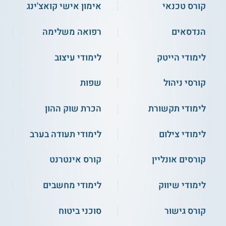
קורס טכנאי
אימון אישי קואצ'ינג
השתלמות, מומלץ לברר נושא זה מול מוסד הלימוד.
קורס כתיבה מנהלית
הנדסאים
רפואה משלימה
בקורס מתמקדים בהקניית מיומנויות כתיבה תקינה בעולם הארגוני.
בין היתר לומדים על עקרונות כתיבת ניירות עמדה, מכתבים
לימודי הייטק
לימודי עיצוב
רשמיים, תכניות עבודה לארגונים וטקסטים נוספים בסביבה
העסקית. קורסים אלה לרוב קצרים בהיקפם ומתמקדים בצורכים
של מנהלים ועובדים.
קורסי ניהול
שפות
תעודה
לימודי תקשורת
הכרת שוק ההון
עם סיום הקורס מוענקת לבוגרים תעודת גמר מטעם המוסד
הלימודי.
לימודי צילום
לימודי תעודה בערב
היכן לומדים?
קורסים אונליין
קורס אינטרנט
אוניברסיטת בן-גוריון (באר שבע)
-
לימודי שיווק
לימודי מחשבים
באוניברסיטה ניתן ללמוד בתכנית לתואר שני
בעריכה לשונית. זהו מסלול התמחות במסגרת
תואר שני בלשון עברית.
קורס גישור
סוכני ביטוח