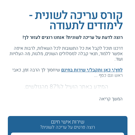
קורס עריכה לשונית -
לימודים לתעודה
רוצה לדעת על
עריכה לשונית
? אנחנו רוצים לעזור לך!
דרכנו תוכל לקבל את כל התשובות לכל השאלות, לרבות איפה
אפשר ללמוד, תנאי קבלה למסלולים השונים, מלגות, מה העלויות
ועוד.
לחץ/י כאן ותקבל/י שירות בחינם
שיחסוך לך הרבה זמן, כאבי
ראש וגם כסף ...
המידע באתר הועיל ל87% מהגולשים.
עזרנו גם לך? דרג אותנו:
המשך קריאה
לימודי עריכה לשונית - חיפשת מידע?
שירות אישי חינם
רוצה פרטים על עריכה לשונית?
איך אפשר לכתוב את זה?