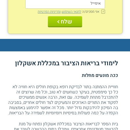
אני מסכים/ה
לתנאי השימוש
ומדיניות הפרטיות
שלח
לימודי בריאות הציבור במכללת אשקלון
ככה מונעים מחלות
חוויית ההמתנה בתור לבדיקת רופא בקופת חולים היא חוויה לא
כל כך סימפטית, בעיקר כשחשים לא טוב, וכל מה שרוצים זה
להתכרבל מתחת לשמיכה. עם זאת, הרבה אנשים ממשיכים
לפקוד את התורים הארוכים והמעיקים לצד חולים אחרים, בסביבה
בה הסיכון להידבקות גדול יותר. מכל זה אפשר להימנע באמצעות
הקפדה על כמה פעולות בסיסיות ויומיומיות לשמירה על הבריאות.
בית הספר לבריאות הציבור במכללת אשקלון נפתח על מנת
להכשיר סטודנטים אחראיים, שיוכלו בתום ההכשרה לעורר את