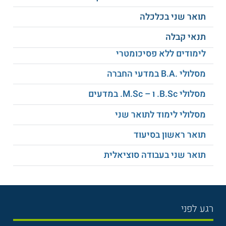
בריאות אם וילד
מדעי התזונה
תואר שני בכלכלה
תנאי קבלה
התנהגות בריאותית
אפידמיולוגיה
לימודים ללא פסיכומטרי
כימיה כללית ואורגנית
בריאות הנפש
מסלולי .B.A במדעי החברה
מסלולי B.Sc. ו – M.Sc. במדעים
אפידמיולוגיה של
רפואה ביהדות
תזונה
מסלולי לימוד לתואר שני
תואר ראשון בסיעוד
מערכות הבריאות
הפרעות אכילה
בישראל
תואר שני בעבודה סוציאלית
הרפואה בראי הקולנוע
ועוד
והספרות
רגע לפני
הקשר בין פעילות