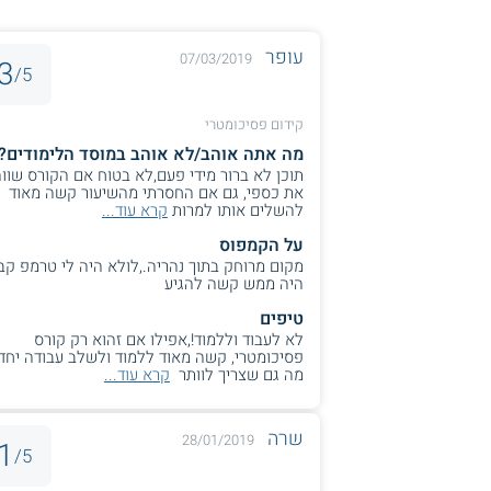
עופר
07/03/2019
3
5/
קידום פסיכומטרי
מה אתה אוהב/לא אוהב במוסד הלימודים?
תוכן לא ברור מידי פעם,לא בטוח אם הקורס שוו
את כספי, גם אם החסרתי מהשיעור קשה מאוד
להשלים אותו למרות
קרא עוד...
על הקמפוס
מקום מרוחק בתוך נהריה.,לולא היה לי טרמפ קב
היה ממש קשה להגיע
טיפים
לא לעבוד וללמוד!,אפילו אם זהוא רק קורס
פסיכומטרי, קשה מאוד ללמוד ולשלב עבודה יחד,
מה גם שצריך לוותר
קרא עוד...
שרה
28/01/2019
1
5/