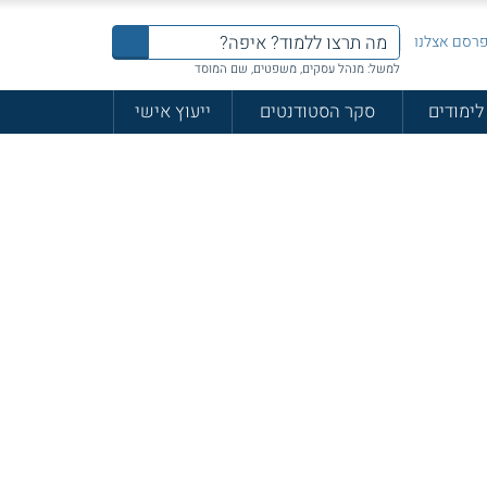
רסם אצלנו
למשל: מנהל עסקים, משפטים, שם המוסד
לימודים
סקר הסטודנטים
ייעוץ אישי