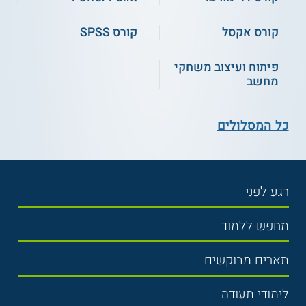
קורס אקסל
קורס SPSS
פיתוח ועיצוב משחקי
מחשב
כל המסלולים
רגע לפני
בחירת לימודים
מחפש ללמוד
תנאי קבלה
תואר ראשון
תארים מבוקשים
שכר לימוד
תואר שני
משפטים
אוניברסיטה
לימודי תעודה
הכנה לבגרות