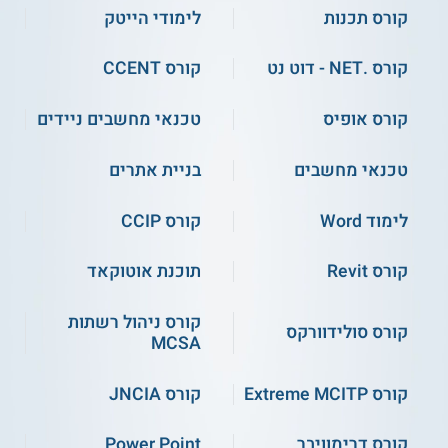
קורס תכנות
לימודי הייטק
קורס .NET - דוט נט
קורס CCENT
קורס אופיס
טכנאי מחשבים ניידים
טכנאי מחשבים
בניית אתרים
לימוד Word
קורס CCIP
קורס Revit
תוכנת אוטוקאד
קורס ניהול רשתות
קורס סולידוורקס
MCSA
קורס Extreme MCITP
קורס JNCIA
קורס דרימוויבר
Power Point