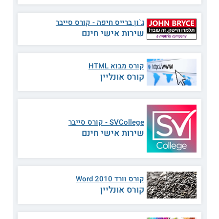
ללימודי המשך ולימודי חוץ – "Technion Certified
CISO". בנוסף, המועמדים המעוניינים בכך, יוכלו
ג`ון ברייס חיפה - קורס סייבר
לגשת לבחינות ההסמכה החיצוניות של ארגון ISC2
שירות אישי חינם
ולקבל את התעודות הבינלאומיות CISSP, CCSA
R75 ו – CISM.
קורס מבוא HTML
יתרונות נוספים של הקורס
קורס אונליין
הלימודים מתמקדים בצד היישומי של ניהול אבטחת
המידע וכוללים הדגמות, סימולציות, דיונים וניתוח
אירועים ומקרי מבחן שונים מן השטח. בנוסף,
התלמידים זוכים לליווי צמוד של המנחים בקורס,
SVCollege - קורס סייבר
והם אף מקבלים ערכת לימוד ועזרים המכילה USB,
שירות אישי חינם
DVD וספרי לימוד. מנהל המסלול הוא נשיא האיגוד
הישראלי לאבטחת מידע - ISSA.
קורס וורד 2010 Word
קורס אונליין
** לתשומת לבך נכונות המידע עלולה להשתנות
מעת לעת. המידע המוצג כאן נכתב ונערך על ידי
צוות האתר. למען הסר ספק בין האתר למוסד