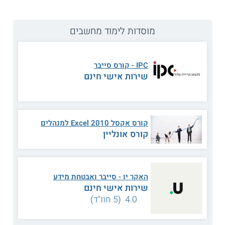
מוסדות לימוד מחשבים
קורס CISO מנהלי אבטחת מידע והסמכה ל – CISSP ו –
CISM בטכניון - היחידה ללימודי המשך ולימודי חוץ
מקצוענות, ושלל הסמכות
IPC - קורס סייבר
שירות אישי חינם
קורס CISO מנהלי אבטחת מידע והסמכה ל – CISSP ו – CISM
ביחידה ללימודי המשך ולימודי חוץ בטכניון הוא אחד הקורסים
המובילים, המקיפים והמעמיקים בתחום
ניהול אבטחת
מידע CISO
. תכנית הלימודים נועדה להעניק למשתתפים בקורס
את הכלים לניהול אבטחת מידע בארגונים ולניהול סיכונים. בתום
קורס אקסל 2010 Excel למנהלים
המסלול יוכלו הבוגרים לגשת לבחינות הסמכה חיצוניות ולזכות
קורס אונליין
בתעודות מקצוע בינלאומיות.
תנאי הקבלה ומתכונת הלימודים
האקר יו - סייבר ואבטחת מידע
לקורס CISO ביחידת לימודי המשך ולימודי חוץ של הטכניון
יתקבלו מועמדים בעלי רקע מתאים הקשור בשימוש מעשי
שירות אישי חינם
ברשתות תקשורת מבוססות Windows או
Linux
וכן מנהלי
4.0 (5 חוו"ד)
מערכות מידע, יועצים בתחום אבטחת המידע, או מבקרי מערכות
מידע. בנוסף, יתקבלו מועמדים בעלי רקע בתכנות. המסלול נלמד
בהיקף כולל של כ – 240 שעות לימוד אקדמיות, והוא מתקיים