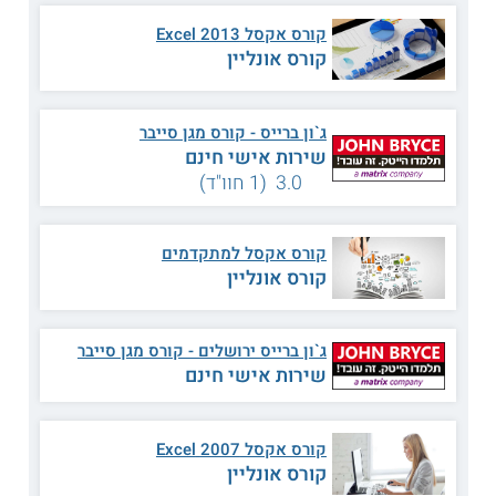
בתל-אביב.
קורס אקסל 2013 Excel
מבין התכנים בקורס
קורס אונליין
ארכיטקטורות אבטחת מידע
רגולציות
ג`ון ברייס - קורס מגן סייבר
הכנה לבחינת CCSA R75
חקירה וכללי אתיקה
שירות אישי חינם
3.0 (1 חוו"ד)
היבטים שונים באבטחת מידע
הכנה לבחינת CISM
ניהול אבטחת מידע וניהול
הכנה לבחינת CISSP
סיכונים
קורס אקסל למתקדמים
אבטחת רשתות ומערכות
קורס אונליין
אבטחה פיזית וסביבתית
תקשורת
פיתוח מערך לאבטחת מידע
ועוד
וניהולה
ג`ון ברייס ירושלים - קורס מגן סייבר
שירות אישי חינם
תעודות והסמכה
קורס אקסל 2007 Excel
לעומדים בכל הדרישות של תכנית הסמכה זו תוענק
קורס אונליין
תעודת הגמר היוקרתית של הטכניון - היחידה