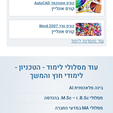
קורס אוטוקאד AutoCAD
הלימודים לא מתקיים קשר מכל סוג שהוא.
קורס אונליין
למידע נוסף לחצו:
הטכניון - היחידה ללימודי חוץ |
קורס וורד 2007 Word
לימודי המשך בטכניון
קורס אונליין
עוד מוסדות לימוד
עוד מסלולי לימוד - הטכניון -
לימודי חוץ והמשך
בינה מלאכותית AI
מסלולי B.Sc. ו – M.Sc. בהנדסה
מסלולי MA במדעי החברה