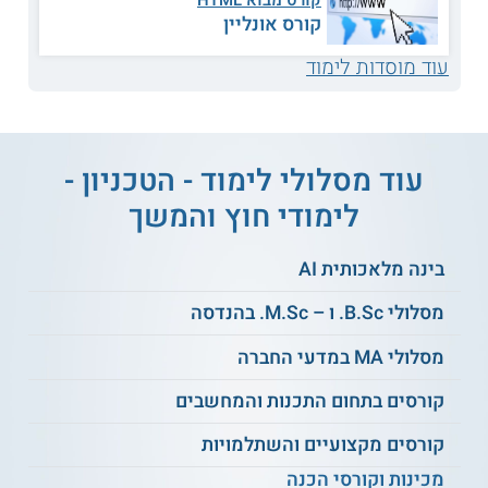
קורס מבוא HTML
תכנית הלימודים מבוססת על כל הידע התיאורטי
קורס אונליין
היסודי בתחום הפיתוח והתכנות, והיא כוללת לימוד
עוד מוסדות לימוד
עיוני מעמיק של מגוון נושאים, כגון:
תכנות בשפת C
מבני נתונים
עוד מסלולי לימוד - הטכניון -
לימודי חוץ והמשך
תכנות מונחה עצמים
אלגוריתמים
בינה מלאכותית AI
מבוא לתכנות מערכות
מבוא לתכנות
מסלולי B.Sc. ו – M.Sc. בהנדסה
הנדסת תוכנה - שיטות
מסלולי MA במדעי החברה
מערכות הפעלה
מובילות
קורסים בתחום התכנות והמחשבים
בסיסי נתונים
ומערכות
קורסים מקצועיים והשתלמויות
ועוד
בסיסי נתונים
מכינות וקורסי הכנה