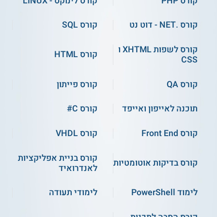
קורס PHP
קורס לינוקס - LINUX
גמר מטעם "הטכניון – היחידה ללימודי המשך
ולימודי חוץ".
קורס .NET - דוט נט
קורס SQL
קורס לשפות XHTML ו
קורס HTML
** לתשומת לבך נכונות המידע עלולה להשתנות
CSS
מעת לעת. המידע המוצג כאן נכתב ונערך על ידי
צוות האתר. למען הסר ספק בין האתר למוסד
קורס QA
קורס פייתון
הלימודים לא מתקיים קשר מכל סוג שהוא.
תוכנה לאייפון ואייפד
קורס C#
למידע נוסף לחצו:
הטכניון - היחידה ללימודי חוץ |
קורס Front End
קורס VHDL
לימודי המשך בטכניון
קורס בניית אפליקציות
קורס בדיקות אוטומטיות
לאנדרואיד
לימוד PowerShell
לימודי תעודה