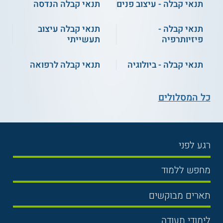
תנאי קבלה - עיצוב פנים
תנאי קבלה הנדסה
חינוכיים
גימנסיה בגרויות
בגרות ערב דה שליט
תנאי קבלה -
תנאי קבלה עיצוב
פיזיותרפיה
תעשייתי
קורסי הכנה לבגרויות - בית
בית ספר ירדן - בגרות
ספר חרשן
ופסיכומטרי
תנאי קבלה - ביולוגיה
תנאי קבלה לרפואה
בגרות בקלות
קמפוס בגרויות
כל המסלולים
רגע לפני
בחירת לימודים
מחפש ללמוד
תנאי קבלה
תואר ראשון
תארים מבוקשים
שכר לימוד
תואר שני
משפטים
אוניברסיטה
לימודי תעודה