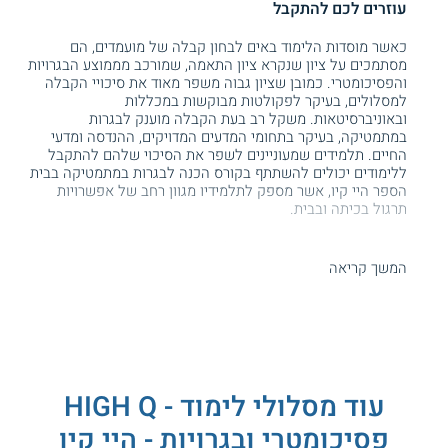
עוזרים לכם להתקבל
כאשר מוסדות הלימוד באים לבחון קבלה של מועמדים, הם
מסתמכים על ציון שנקרא ציון התאמה, שמורכב מממוצע הבגרויות
והפסיכומטרי. כמובן שציון גבוה משפר מאוד את סיכויי הקבלה
למסלולים, בעיקר לפקולטות מבוקשות במכללות
ובאוניברסיטאות. משקל רב בעת הקבלה מוענק לבגרות
במתמטיקה, בעיקר בתחומי המדעים המדויקים, ההנדסה ומדעי
החיים. תלמידים שמעוניינים לשפר את הסיכוי שלהם להתקבל
ללימודים יכולים להשתתף בקורס הכנה לבגרות במתמטיקה בבית
הספר היי קיו, אשר מספק לתלמידיו מגוון רחב של אפשרויות
תרגול בכיתה ובבית.
הקורס מתקיים בסניפי מוסד הלימוד בחיפה, בתל אביב, בירושלים,
בבאר שבע, בראשון לציון, בקריות, בכפר סבא, בפתח תקווה,
המשך קריאה
באשדוד, ברחובות, בעפולה, בחולון, בקריית אונו, בחדרה ובמודיעין.
תכנית הלימודים
בבית הספר היי קיו מציעים קורס הכנה לקראת
הבגרות
במתמטיקה
ברמת 4 או 5 יחידות לימוד. במהלך התכנית,
התלמידים לומדים באופן יסודי את כל הנושאים שנכללים
עוד מסלולי לימוד - HIGH Q
בשלושת השאלונים השונים בבחינה וגם בוחנים שיטות פתרון
פסיכומטרי ובגרויות - היי קיו
לתרגילים מאתגרים וקשים במיוחד. בנוסף לכך, הם מפתחים את