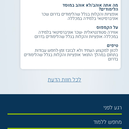
מה אתה אוהב/לא אוהב במוסד
תעודה
הלימודים?
אופציות והקלות בגלל שהלימודים בדרום שכר
השלמת חובות הלימודים בחוג מזכה את הסטודנטים בתואר ראשון
אוניברסיטאי בלמידה במכללה
בקרימינולוגיה, במסלול חד חוגי או דו חוגי, מטעם המכללה
האקדמית אשקלון.
על הקמפוס
אווירה סטודנטיאלית -שכר אוניברסיטאי בלמידה
למידע נוסף לחצו:
מכללת אשקלון | המכללה
במכללה אופציות והקלות בגלל שהלימודים בדרום
האקדמית אשקלון
טיפים
לכוון למקצוע העתיד ולא לבזבז זמן-לחפש עבודות
בתחום במהלך התואר אופציות והקלות בגלל שהלימודים
בדרום
לכל חוות הדעת
רגע לפני
בחירת לימודים
מחפש ללמוד