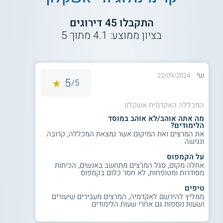
נושאי הלימוד
התקבלו
45
דירוגים
בציון ממוצע:
4.1
מתוך
5
הנה כמה מהנושאים שנלמדים במסגרת לימודי קרימינולוגיה
במכללת אשקלון:
שי
22/09/2024
מערכות תיקון
בתי סוהר
5
5/
פסיכופתולוגיה
פרופילאות
פשיעה בישראל
מידע פורנזי
סטייה חברתית
ועוד
המכללה האקדמית אשקלון
הערכת מסוכנות
מה אתה אוהב/לא אוהב במוסד
הלימודים?
את המרצים ואת המיקום אשר נמצאת המכללה, קרובה
ונגישה
על הקמפוס
אחלה מקום, סגל המרצים מתחשב באנשים, הכיתות
קראו גם על תואר ראשון
בלימודי משפטים
מסודרות ומטופחות, לא חסר כלום בקמפוס
וקרימינולוגיה
טיפים
ממליץ להירשם לאקדמיה, המרצים מעבירים שיעורים
ושעות נוספות גם אחרי שעות הלימודים
סגל הוראה