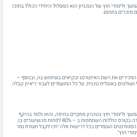
ביחידה ללימודי המשך ולימודי חוץ של הטכניון הוא המסלול היחידי הכולל בתוכו
 מוכרים בתחום.
 המכירים את רשת האינטרנט ובקיאים בשימוש בה, ובנוסף –
מכירים היטב את שימושי מערכת Windows ושולטים באנגלית טכנית. על כל המועמדים לעבור ריאיון קבלה
ביחידה ללימודי המשך ולימודי חוץ בטכניון מתקיים בחיפה, והוא נלמד בהיקף
של 224 שעות לימוד אקדמיות. חובות העמידה בקורס כוללות השתתפות ב – 80% לפחות מהשיעורים בו,
הסטודנטים העומדים בכל דרישות אלה יזכו לקבל תעודת גמר
ודי חוץ".