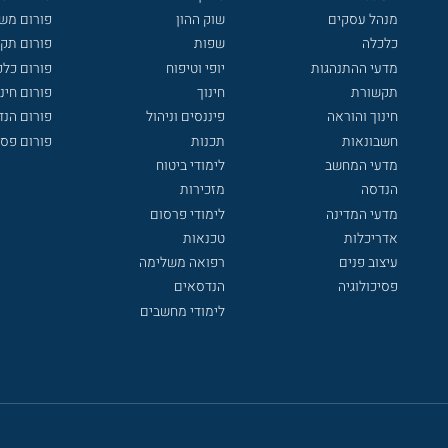
מנהל עסקים
שוק ההון
פורום מש
כלכלה
שפות
פורום תק
מדעי ההתנהגות
יופי וטיפוח
פורום כלכ
תקשורת
חינוך
פורום חינו
חינוך והוראה
פיננסים וניהול
פורום הנ
חשבונאות
תכנות
פורום פסי
מדעי המחשב
לימודי ביטוח
הנדסה
מזכירות
מדעי המדינה
לימודי פרסום
אדריכלות
טכנאות
עיצוב פנים
רפואה משלימה
פסיכולוגיה
הנדסאים
לימודי מחשבים