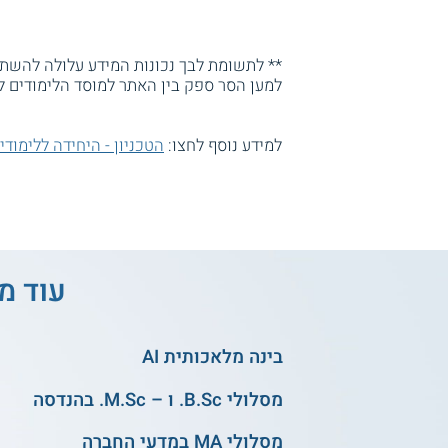
** לתשומת לבך נכונות המידע עלולה להשתנו
למען הסר ספק בין האתר למוסד הלימודים ל
למידע נוסף לחצו:
הטכניון - היחידה ללימודי
עוד מס
בינה מלאכותית AI
מסלולי B.Sc. ו – M.Sc. בהנדסה
מסלולי MA במדעי החברה