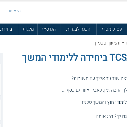
מי אנחנו
פ
פסיכומטרי
הכנה לבגרות
הנדסאי
מלגות
בחירת 
וץ והמשך טכניון
קורס אבטחת מידע TCSA ביחידה ללימודי המשך
צה שנחזור אליך עם תשובות?
 הרבה זמן, כאבי ראש וגם כסף ...
ימודי חוץ והמשך טכניון.
גם לך? דרג אותנו: