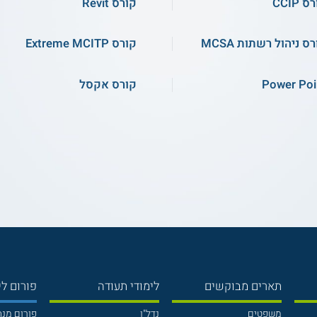
 CCIP
קורס Revit
ס ניהול רשתות MCSA
קורס Extreme MCITP
Power Poi
קורס אקסל
תארים מבוקשים
לימודי תעודה
פורום לי
משפטים
נדל"ן
פורום מנ