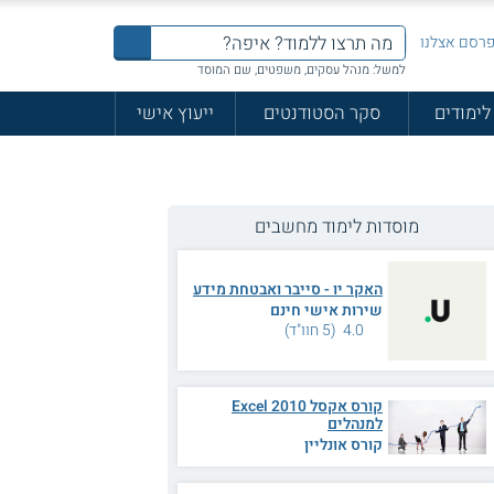
רסם אצלנו
למשל: מנהל עסקים, משפטים, שם המוסד
לימודים
סקר הסטודנטים
ייעוץ אישי
מוסדות לימוד מחשבים
האקר יו - סייבר ואבטחת מידע
שירות אישי חינם
4.0 (5 חוו"ד)
קורס אקסל 2010 Excel
למנהלים
קורס אונליין