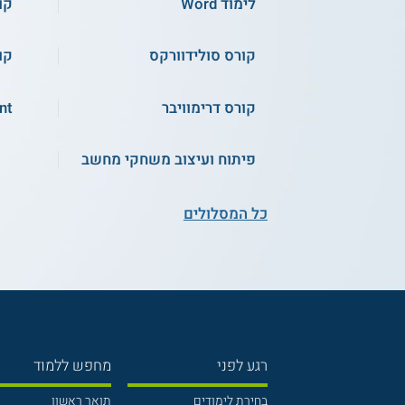
לימוד Word
קורס
קורס סולידוורקס
קור
קורס דרימוויבר
nt
פיתוח ועיצוב משחקי מחשב
כל המסלולים
רגע לפני
מחפש ללמוד
בחירת לימודים
תואר ראשון